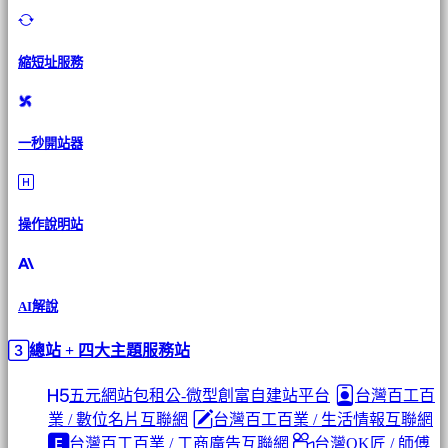
縮短址服務
一秒開站器
操作說明站
AI解說
總站 + 四大主題服務站
五元網站包租公-微型創富自建站平台
台灣百工百
業 / 數位名片互聯網
台灣百工百業 / 生活情報互聯網
台灣百工百業 / 工商廣告互聯網
台灣OK匠 / 師傅