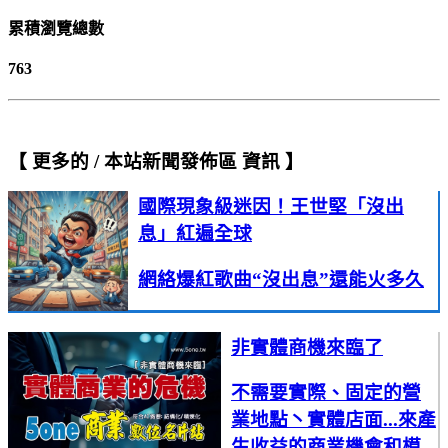
累積瀏覽總數
763
【 更多的 / 本站新聞發佈區 資訊 】
國際現象級迷因！王世堅「沒出
息」紅遍全球
網絡爆紅歌曲“沒出息”還能火多久
非實體商機來臨了
不需要實際、固定的營
業地點丶實體店面...來產
生收益的商業機會和模