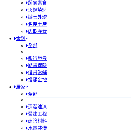
蔬食素食
火鍋燒烤
辦桌外燴
名產土產
肉乾零食
金融
全部
銀行證券
期貨保險
借貸當鋪
投顧金控
居家
全部
清潔油漆
營建工程
建築材料
水電裝潢