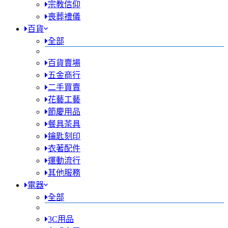
宗教信仰
喪葬禮儀
百貨
全部
百貨賣場
五金商行
二手買賣
花藝工藝
節慶用品
餐具茶具
鑰匙刻印
衣著配件
運動流行
其他服務
電器
全部
3C用品