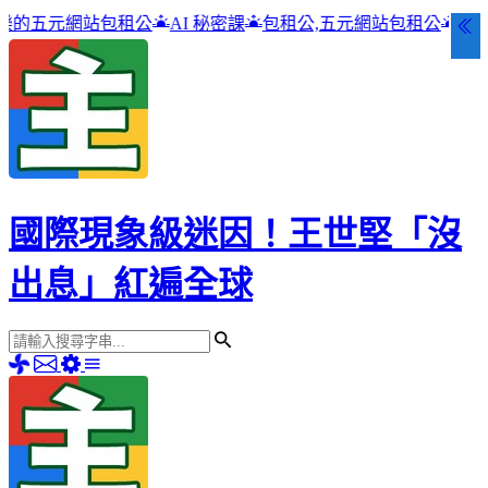
AI 秘密課
包租公,五元網站包租公
高雄吉林街夜市 小雨點
國際現象級迷因！王世堅「沒
出息」紅遍全球