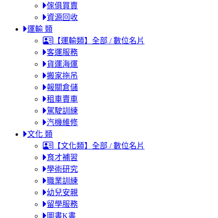
傢俱買賣
資源回收
運輸 類
【運輸類】全部 / 數位名片
客運服務
貨運海運
搬家拖吊
報關倉儲
租車賣車
駕駛訓練
汽機維修
文化 類
【文化類】全部 / 數位名片
育才補習
學術研究
職業訓練
幼兒安親
留學服務
圖書K書