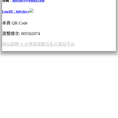
信箱：
hi6vhivv@gmail.com
LineID：hi6vhivv
本頁 QR Code
瀏覽總次: 00
5562074
母站服務 ® 台灣商家數位名片建站平台