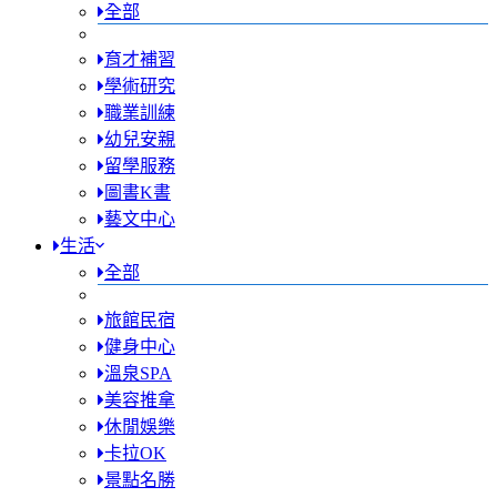
全部
育才補習
學術研究
職業訓練
幼兒安親
留學服務
圖書K書
藝文中心
生活
全部
旅館民宿
健身中心
溫泉SPA
美容推拿
休閒娛樂
卡拉OK
景點名勝