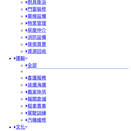
廚具衛浴
門窗裝修
電梯設備
物業管理
房屋仲介
消防設備
傢俱買賣
資源回收
運輸
全部
客運服務
貨運海運
搬家拖吊
報關倉儲
租車賣車
駕駛訓練
汽機維修
文化