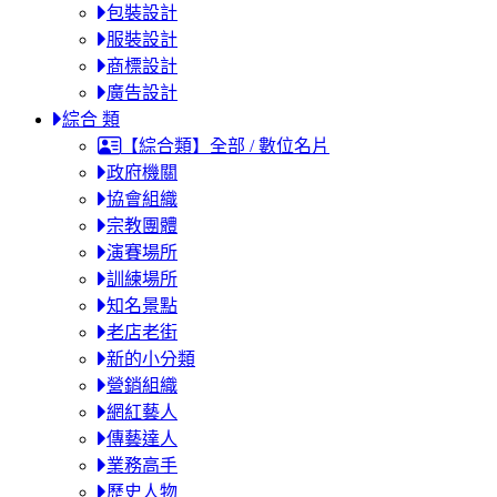
包裝設計
服裝設計
商標設計
廣告設計
綜合 類
【綜合類】全部 / 數位名片
政府機關
協會組織
宗教團體
演賽場所
訓練場所
知名景點
老店老街
新的小分類
營銷組織
網紅藝人
傳藝達人
業務高手
歷史人物