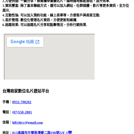
2.方便快捷: 一鍵分享，無需攜帶實體名片，隨時隨地都能發送，提升效率.
3.資訊豐富: 除了基本聯絡方式，還可以加入網站、社群媒體、影片等更多資訊，全方位
展示.
4.互動性強: 可以加入預約功能、線上表單等，方便客戶與商家互動.
5.易於管理: 數位化管理名片資訊，方便更新和維護.
6.追蹤效果: 可以追蹤名片分享和點擊情況，分析行銷效果.
台灣商家數位名片建站平台
手機：
0932-798202
電話：
(07)558-2001
信箱：
hi6vhivv@gmail.com
地址：
813高雄市左營區博愛二路198號22F-1