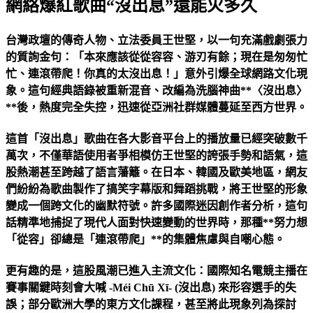
網絡爆紅歌曲“沒出息”還能火多久
台灣政壇的傳奇人物、立法委員王世堅，以一句充滿戲劇張力
的質詢金句：「本來應該從從容容、游刃有餘；現在是匆匆忙
忙、連滾帶爬！你真的太沒出息！」意外引爆全球網路文化現
象。這句經典語錄被重新混音、改編為洗腦神曲**〈沒出息〉
**後，熱度完全失控，迅速從亞洲社群媒體蔓延至西方世界。
這首「沒出息」歌曲在各大影音平台上的播放量已經突破數千
萬次，不僅華語使用者爭相模仿王世堅的誇張手勢和語氣，這
股熱潮甚至跨越了語言藩籬。在日本、韓國及歐美地區，網友
們紛紛為歌曲製作了搞笑字幕版和舞蹈挑戰，將王世堅的形象
變成一個跨文化的幽默符號。許多國際迷因創作者分析，這句
話精準地捕捉了現代人面對快速變動的世界時，那種**努力想
「從容」卻總是「連滾帶爬」**的集體焦慮與自嘲心態。
更有趣的是，這股風潮已進入主流文化：國際知名電競主播在
賽事關鍵時刻會大喊 -Méi Chū Xī- (沒出息) 來形容選手的失
誤；部分歐洲大學的東方文化課程，甚至將此現象列為探討