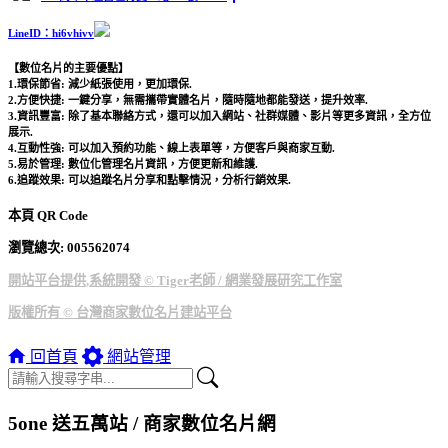
LineID：hi6vhivv
【數位名片的主要優點】
1.環保節省: 減少紙張使用，更加環保.
2.方便快捷: 一鍵分享，無需攜帶實體名片，隨時隨地都能發送，提升效率.
3.資訊豐富: 除了基本聯絡方式，還可以加入網站、社群媒體、影片等更多資訊，全方位
展示.
4.互動性強: 可以加入預約功能、線上表單等，方便客戶與商家互動.
5.易於管理: 數位化管理名片資訊，方便更新和維護.
6.追蹤效果: 可以追蹤名片分享和點擊情況，分析行銷效果.
本頁 QR Code
瀏覽總次: 00
5562074
開站平台提供,系統開發 © Tiger老師 / 網業發展研究工作室
版權所有 © 台灣商家數位名片建站平台
回首頁
網站管理
5one 送五萬站 / 商家數位名片網