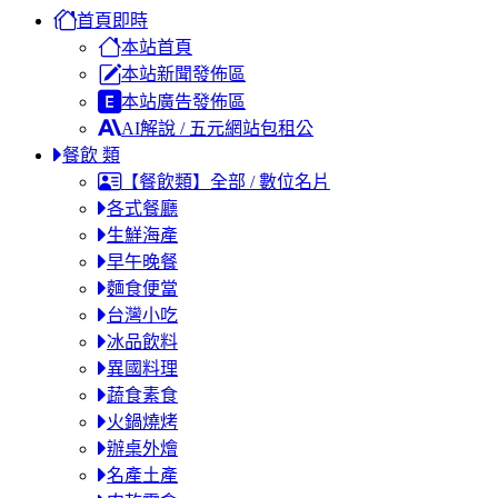
首頁即時
本站首頁
本站新聞發佈區
本站廣告發佈區
AI解說 / 五元網站包租公
餐飲 類
【餐飲類】全部 / 數位名片
各式餐廳
生鮮海產
早午晚餐
麵食便當
台灣小吃
冰品飲料
異國料理
蔬食素食
火鍋燒烤
辦桌外燴
名產土產