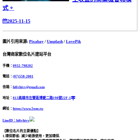
式。
2025-11-15
圖片引用來源
:
Pixabay
/
Unsplash
/
LovePik
台灣商家數位名片建站平台
手機：
0932-798202
電話：
(07)558-2001
信箱：
hi6vhivv@gmail.com
地址：
813高雄市左營區博愛二路198號22F-1
網址：
https://www.5one.tw
LineID：hi6vhivv
【數位名片的主要優點】
1.環保節省: 減少紙張使用，更加環保.