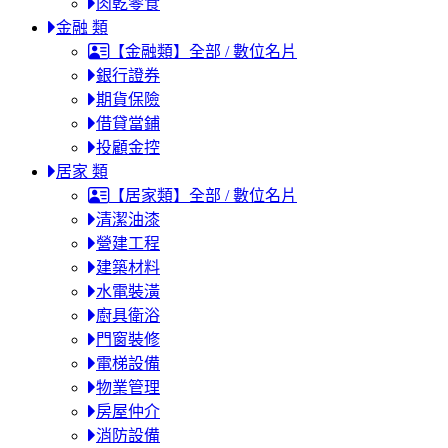
肉乾零食
金融 類
【金融類】全部 / 數位名片
銀行證券
期貨保險
借貸當鋪
投顧金控
居家 類
【居家類】全部 / 數位名片
清潔油漆
營建工程
建築材料
水電裝潢
廚具衛浴
門窗裝修
電梯設備
物業管理
房屋仲介
消防設備