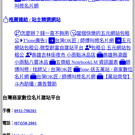
叫修名片網
推薦連結 / 站主精選網站
怎麼辦？錢一直不夠用
當個快樂的五元網站包租
公
T5one廣告1
台灣OK匠 / 師傅叫修名片網
五元
網站包租公-微型創富自建站平台
包租公,五元網站包
租公
高雄吉林街夜市 小雨點冰品店
高雄熱湯圓
小雨點八寶冰品
五億組 NotebookLM 資訊圖表
師
傅叫修 / 找師父 / 台灣OK匠
5one 送五萬站 / 商家數位
名片網
台灣OK匠 / 師傅叫修名片網
【萬站齊發】
斗內助播 / 廣告贊助
台灣商家數位名片建站平台
手機：
0932-798202
電話：
(07)558-2001