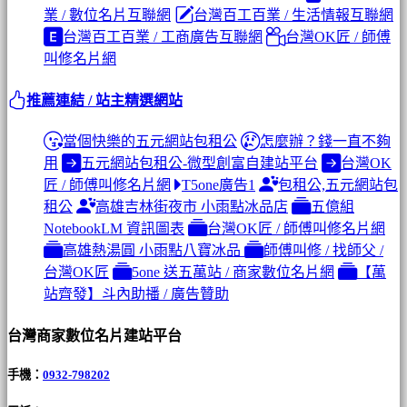
業 / 數位名片互聯網
台灣百工百業 / 生活情報互聯網
台灣百工百業 / 工商廣告互聯網
台灣OK匠 / 師傅
叫修名片網
推薦連結 / 站主精選網站
當個快樂的五元網站包租公
怎麼辦？錢一直不夠
用
五元網站包租公-微型創富自建站平台
台灣OK
匠 / 師傅叫修名片網
T5one廣告1
包租公,五元網站包
租公
高雄吉林街夜市 小雨點冰品店
五億組
NotebookLM 資訊圖表
台灣OK匠 / 師傅叫修名片網
高雄熱湯圓 小雨點八寶冰品
師傅叫修 / 找師父 /
台灣OK匠
5one 送五萬站 / 商家數位名片網
【萬
站齊發】斗內助播 / 廣告贊助
台灣商家數位名片建站平台
手機：
0932-798202