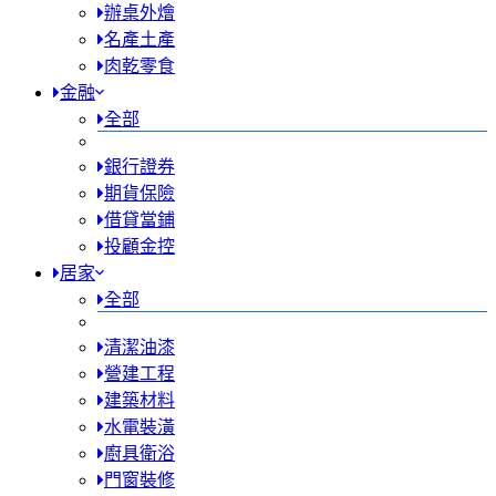
辦桌外燴
名產土產
肉乾零食
金融
全部
銀行證券
期貨保險
借貸當鋪
投顧金控
居家
全部
清潔油漆
營建工程
建築材料
水電裝潢
廚具衛浴
門窗裝修