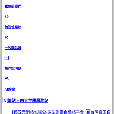
寫信給我們
縮短址服務
一秒開站器
操作說明站
AI解說
總站 + 四大主題服務站
五元網站包租公-微型創富自建站平台
台灣百工百