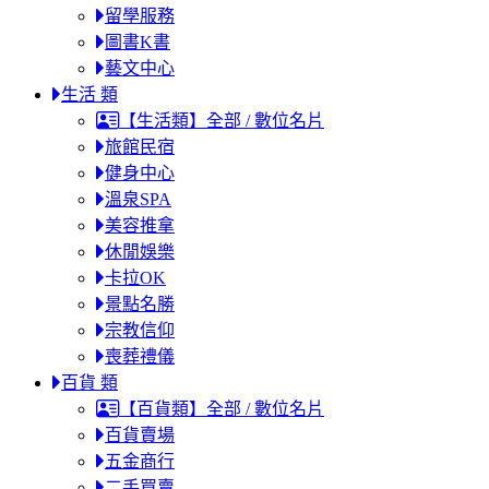
留學服務
圖書K書
藝文中心
生活 類
【生活類】全部 / 數位名片
旅館民宿
健身中心
溫泉SPA
美容推拿
休閒娛樂
卡拉OK
景點名勝
宗教信仰
喪葬禮儀
百貨 類
【百貨類】全部 / 數位名片
百貨賣場
五金商行
二手買賣