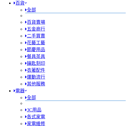
百貨
全部
百貨賣場
五金商行
二手買賣
花藝工藝
節慶用品
餐具茶具
鑰匙刻印
衣著配件
運動流行
其他服務
電器
全部
3C用品
各式家電
家電維修