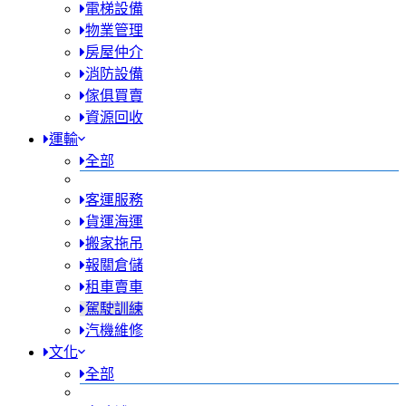
電梯設備
物業管理
房屋仲介
消防設備
傢俱買賣
資源回收
運輸
全部
客運服務
貨運海運
搬家拖吊
報關倉儲
租車賣車
駕駛訓練
汽機維修
文化
全部