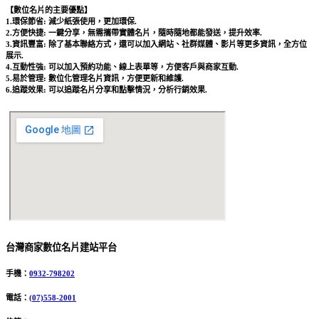
【數位名片的主要優點】
1.環保節省: 減少紙張使用，更加環保.
2.方便快捷: 一鍵分享，無需攜帶實體名片，隨時隨地都能發送，提升效率.
3.資訊豐富: 除了基本聯絡方式，還可以加入網站、社群媒體、影片等更多資訊，全方位
展示.
4.互動性強: 可以加入預約功能、線上表單等，方便客戶與商家互動.
5.易於管理: 數位化管理名片資訊，方便更新和維護.
6.追蹤效果: 可以追蹤名片分享和點擊情況，分析行銷效果.
台灣商家數位名片建站平台
手機：
0932-798202
電話：
(07)558-2001