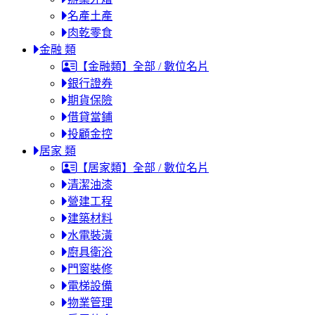
名產土產
肉乾零食
金融 類
【金融類】全部 / 數位名片
銀行證券
期貨保險
借貸當鋪
投顧金控
居家 類
【居家類】全部 / 數位名片
清潔油漆
營建工程
建築材料
水電裝潢
廚具衛浴
門窗裝修
電梯設備
物業管理