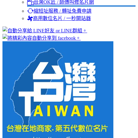
台灣OK匠 / 師傅叫修名片網
縮短址服務 / 轉址免費申請
商用數位名片 / 一秒開站器