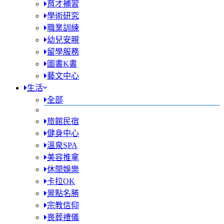
育才補習
學術研究
職業訓練
幼兒安親
留學服務
圖書K書
藝文中心
生活
全部
旅館民宿
健身中心
溫泉SPA
美容推拿
休閒娛樂
卡拉OK
景點名勝
宗教信仰
喪葬禮儀