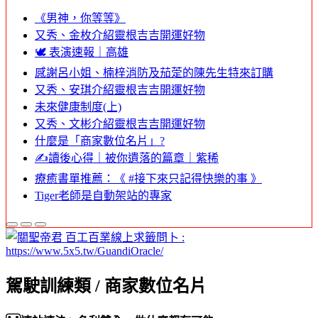
《男神，你等等》
又秀、金枚介紹靈根吉吉開運好物
🕊️ 表演速報｜高雄
感謝呂小姐、楠梓消防及茄萣的陳先生特來訂購
又秀、安琪介紹靈根吉吉開運好物
未來健康制度(上)
又秀、文彬介紹靈根吉吉開運好物
什麼是「商家數位名片」?
✍️讀後心得｜被你遺落的篇章｜紫稀
療癒書單推薦：《 #接下來只記得快樂的事 》
Tiger老師是自動架站的專家
駕駛訓練類 / 商家數位名片