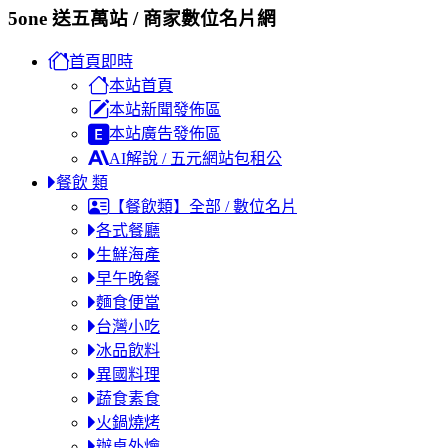
5one 送五萬站 / 商家數位名片網
首頁即時
本站首頁
本站新聞發佈區
本站廣告發佈區
AI解說 / 五元網站包租公
餐飲 類
【餐飲類】全部 / 數位名片
各式餐廳
生鮮海產
早午晚餐
麵食便當
台灣小吃
冰品飲料
異國料理
蔬食素食
火鍋燒烤
辦桌外燴