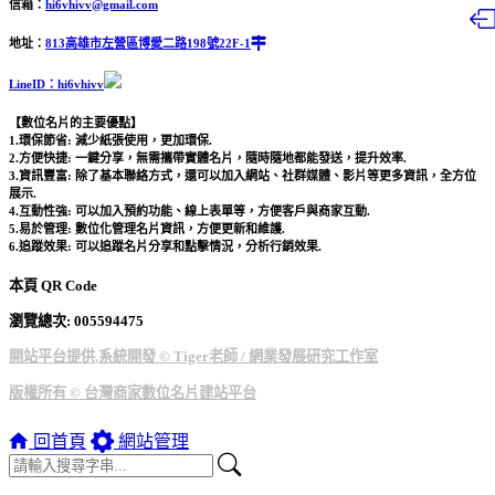
信箱：
hi6vhivv@gmail.com
地址：
813高雄市左營區博愛二路198號22F-1
LineID：hi6vhivv
【數位名片的主要優點】
1.環保節省: 減少紙張使用，更加環保.
2.方便快捷: 一鍵分享，無需攜帶實體名片，隨時隨地都能發送，提升效率.
3.資訊豐富: 除了基本聯絡方式，還可以加入網站、社群媒體、影片等更多資訊，全方位
展示.
4.互動性強: 可以加入預約功能、線上表單等，方便客戶與商家互動.
5.易於管理: 數位化管理名片資訊，方便更新和維護.
6.追蹤效果: 可以追蹤名片分享和點擊情況，分析行銷效果.
本頁 QR Code
瀏覽總次: 00
5594475
開站平台提供,系統開發 © Tiger老師 / 網業發展研究工作室
版權所有 © 台灣商家數位名片建站平台
回首頁
網站管理