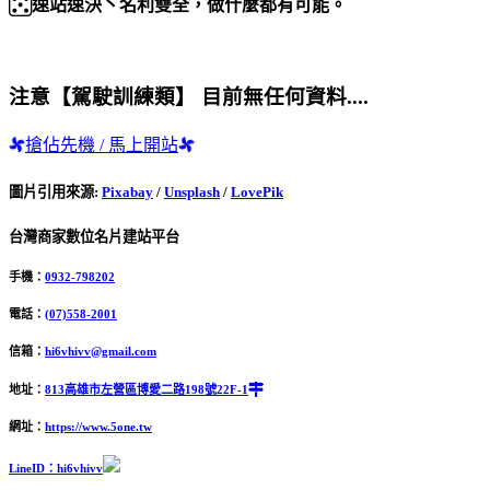
速站速決丶名利雙全，做什麼都有可能。
注意【駕駛訓練類】 目前無任何資料....
搶佔先機 / 馬上開站
圖片引用來源
:
Pixabay
/
Unsplash
/
LovePik
台灣商家數位名片建站平台
手機：
0932-798202
電話：
(07)558-2001
信箱：
hi6vhivv@gmail.com
地址：
813高雄市左營區博愛二路198號22F-1
網址：
https://www.5one.tw
LineID：hi6vhivv