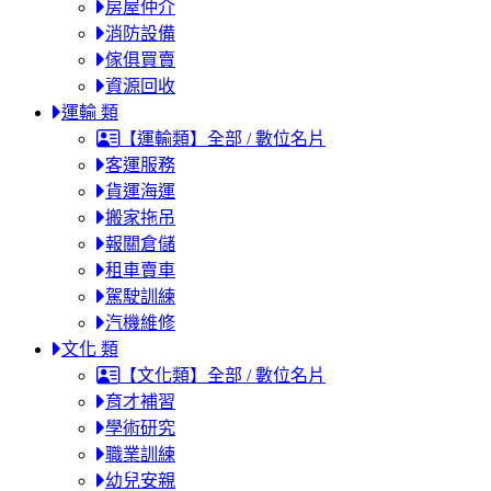
房屋仲介
消防設備
傢俱買賣
資源回收
運輸 類
【運輸類】全部 / 數位名片
客運服務
貨運海運
搬家拖吊
報關倉儲
租車賣車
駕駛訓練
汽機維修
文化 類
【文化類】全部 / 數位名片
育才補習
學術研究
職業訓練
幼兒安親