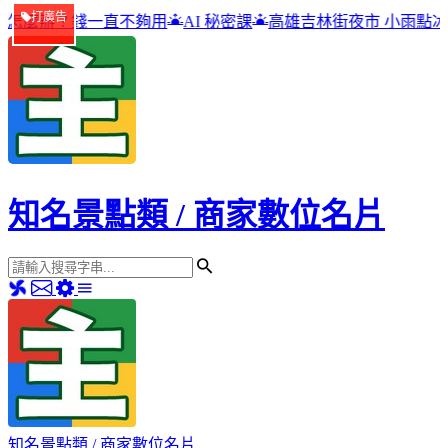
打廣告
不夠用
AI 秘密課
高雄吉林街夜市 小雨點冰品店
包租公,五
知名景點類 / 商家數位名片
知名景點類 / 商家數位名片