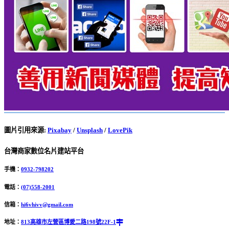
圖片引用來源
:
Pixabay
/
Unsplash
/
LovePik
台灣商家數位名片建站平台
手機：
0932-798202
電話：
(07)558-2001
信箱：
hi6vhivv@gmail.com
地址：
813高雄市左營區博愛二路198號22F-1