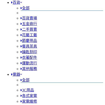
百貨
全部
百貨賣場
五金商行
二手買賣
花藝工藝
節慶用品
餐具茶具
鑰匙刻印
衣著配件
運動流行
其他服務
電器
全部
3C用品
各式家電
家電維修