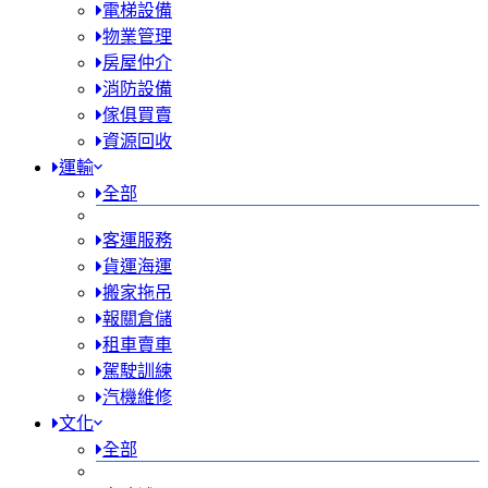
電梯設備
物業管理
房屋仲介
消防設備
傢俱買賣
資源回收
運輸
全部
客運服務
貨運海運
搬家拖吊
報關倉儲
租車賣車
駕駛訓練
汽機維修
文化
全部