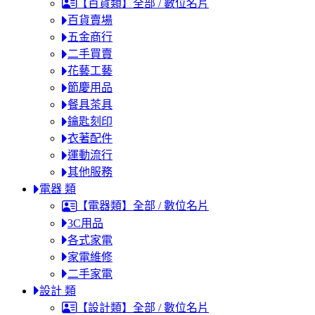
【百貨類】全部 / 數位名片
百貨賣場
五金商行
二手買賣
花藝工藝
節慶用品
餐具茶具
鑰匙刻印
衣著配件
運動流行
其他服務
電器 類
【電器類】全部 / 數位名片
3C用品
各式家電
家電維修
二手家電
設計 類
【設計類】全部 / 數位名片