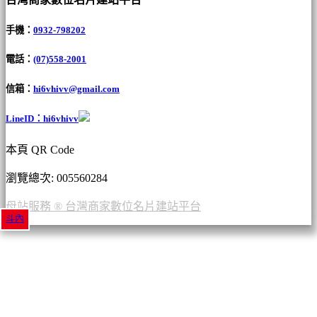
手機：
0932-798202
電話：
(07)558-2001
信箱：
hi6vhivv@gmail.com
LineID：hi6vhivv
本頁 QR Code
瀏覽總次: 00
5560284
母站服務 ® 台灣商家數位名片建站平台
斗內