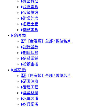
異國料理
蔬食素食
火鍋燒烤
辦桌外燴
名產土產
肉乾零食
金融 類
【金融類】全部 / 數位名片
銀行證券
期貨保險
借貸當鋪
投顧金控
居家 類
【居家類】全部 / 數位名片
清潔油漆
營建工程
建築材料
水電裝潢
廚具衛浴