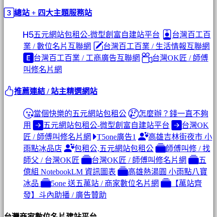
總站 + 四大主題服務站
五元網站包租公-微型創富自建站平台
台灣百工百
業 / 數位名片互聯網
台灣百工百業 / 生活情報互聯網
台灣百工百業 / 工商廣告互聯網
台灣OK匠 / 師傅
叫修名片網
推薦連結 / 站主精選網站
當個快樂的五元網站包租公
怎麼辦？錢一直不夠
用
五元網站包租公-微型創富自建站平台
台灣OK
匠 / 師傅叫修名片網
T5one廣告1
高雄吉林街夜市 小
雨點冰品店
包租公,五元網站包租公
師傅叫修 / 找
師父 / 台灣OK匠
台灣OK匠 / 師傅叫修名片網
五
億組 NotebookLM 資訊圖表
高雄熱湯圓 小雨點八寶
冰品
5one 送五萬站 / 商家數位名片網
【萬站齊
發】斗內助播 / 廣告贊助
台灣商家數位名片建站平台