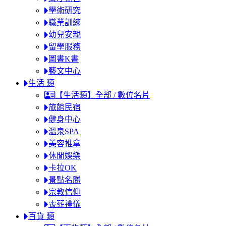
學術研究
職業訓練
幼兒安親
留學服務
圖書K書
藝文中心
生活 類
【生活類】全部 / 數位名片
旅館民宿
健身中心
溫泉SPA
美容推拿
休閒娛樂
卡拉OK
景點名勝
宗教信仰
喪葬禮儀
百貨 類