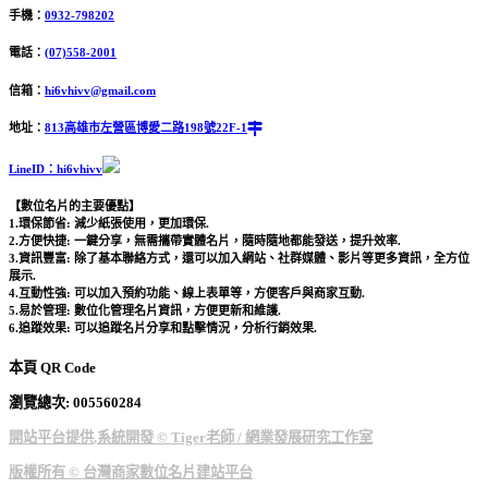
手機：
0932-798202
電話：
(07)558-2001
信箱：
hi6vhivv@gmail.com
地址：
813高雄市左營區博愛二路198號22F-1
LineID：hi6vhivv
【數位名片的主要優點】
1.環保節省: 減少紙張使用，更加環保.
2.方便快捷: 一鍵分享，無需攜帶實體名片，隨時隨地都能發送，提升效率.
3.資訊豐富: 除了基本聯絡方式，還可以加入網站、社群媒體、影片等更多資訊，全方位
展示.
4.互動性強: 可以加入預約功能、線上表單等，方便客戶與商家互動.
5.易於管理: 數位化管理名片資訊，方便更新和維護.
6.追蹤效果: 可以追蹤名片分享和點擊情況，分析行銷效果.
本頁 QR Code
瀏覽總次: 00
5560284
開站平台提供,系統開發 © Tiger老師 / 網業發展研究工作室
版權所有 © 台灣商家數位名片建站平台