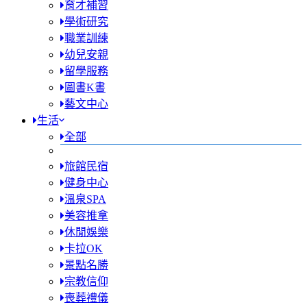
育才補習
學術研究
職業訓練
幼兒安親
留學服務
圖書K書
藝文中心
生活
全部
旅館民宿
健身中心
溫泉SPA
美容推拿
休閒娛樂
卡拉OK
景點名勝
宗教信仰
喪葬禮儀