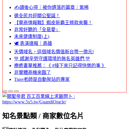
✍️讀後心得｜被你遺落的篇章｜紫稀
邀全民共迎關公聖誕！
【電商情報戰】蝦皮新霸王條款來襲！
非常好聽的「全是愛」
未來健康制度(上)
🕊️ 表演速報｜高雄
天價域名，這個域名價值新台幣一億元!
💚 感謝辛勞守護環境的無名英雄們 💚
療癒書單推薦：《 #接下來只記得快樂的事 》
非實體商機來臨了
Tiger老師是自動架站的專家
知名景點類 / 商家數位名片