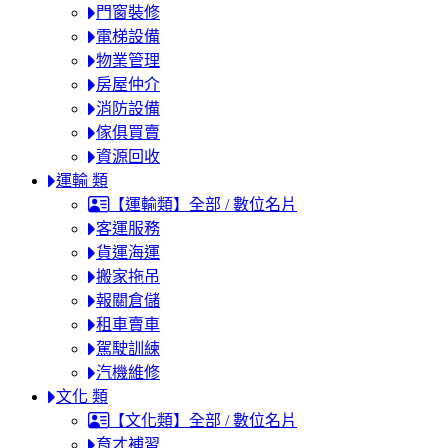
門窗裝修
電梯設備
物業管理
房屋仲介
消防設備
傢俱買賣
資源回收
運輸 類
【運輸類】全部 / 數位名片
客運服務
貨運海運
搬家拖吊
報關倉儲
租車賣車
駕駛訓練
汽機維修
文化 類
【文化類】全部 / 數位名片
育才補習