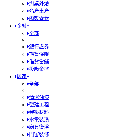
辦桌外燴
名產土產
肉乾零食
金融
全部
銀行證券
期貨保險
借貸當鋪
投顧金控
居家
全部
清潔油漆
營建工程
建築材料
水電裝潢
廚具衛浴
門窗裝修