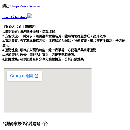
網址：
https://www.5one.tw
LineID：hi6vhivv
【數位名片的主要優點】
1.環保節省: 減少紙張使用，更加環保.
2.方便快捷: 一鍵分享，無需攜帶實體名片，隨時隨地都能發送，提升效率.
3.資訊豐富: 除了基本聯絡方式，還可以加入網站、社群媒體、影片等更多資訊，全方位
展示.
4.互動性強: 可以加入預約功能、線上表單等，方便客戶與商家互動.
5.易於管理: 數位化管理名片資訊，方便更新和維護.
6.追蹤效果: 可以追蹤名片分享和點擊情況，分析行銷效果.
台灣商家數位名片建站平台