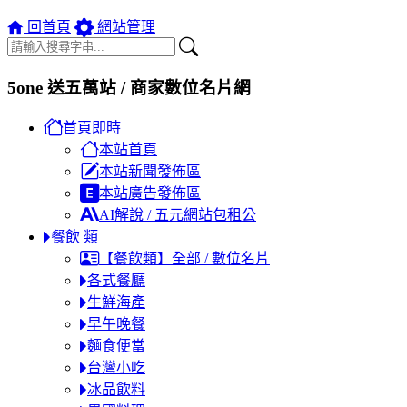
回首頁
網站管理
5one 送五萬站 / 商家數位名片網
首頁即時
本站首頁
本站新聞發佈區
本站廣告發佈區
AI解說 / 五元網站包租公
餐飲 類
【餐飲類】全部 / 數位名片
各式餐廳
生鮮海產
早午晚餐
麵食便當
台灣小吃
冰品飲料