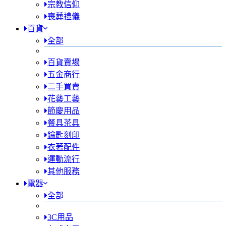
宗教信仰
喪葬禮儀
百貨
全部
百貨賣場
五金商行
二手買賣
花藝工藝
節慶用品
餐具茶具
鑰匙刻印
衣著配件
運動流行
其他服務
電器
全部
3C用品