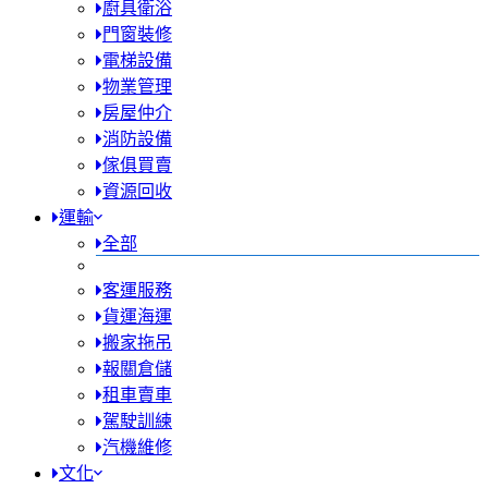
廚具衛浴
門窗裝修
電梯設備
物業管理
房屋仲介
消防設備
傢俱買賣
資源回收
運輸
全部
客運服務
貨運海運
搬家拖吊
報關倉儲
租車賣車
駕駛訓練
汽機維修
文化