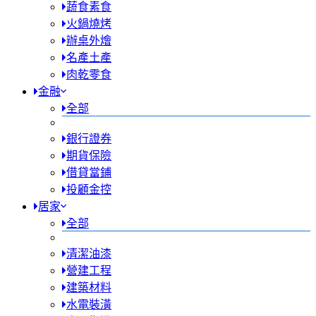
蔬食素食
火鍋燒烤
辦桌外燴
名產土產
肉乾零食
金融
全部
銀行證券
期貨保險
借貸當鋪
投顧金控
居家
全部
清潔油漆
營建工程
建築材料
水電裝潢