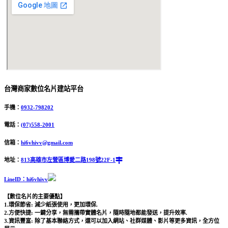
台灣商家數位名片建站平台
手機：
0932-798202
電話：
(07)558-2001
信箱：
hi6vhivv@gmail.com
地址：
813高雄市左營區博愛二路198號22F-1
LineID：hi6vhivv
【數位名片的主要優點】
1.環保節省: 減少紙張使用，更加環保.
2.方便快捷: 一鍵分享，無需攜帶實體名片，隨時隨地都能發送，提升效率.
3.資訊豐富: 除了基本聯絡方式，還可以加入網站、社群媒體、影片等更多資訊，全方位