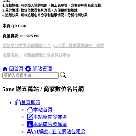
展示.
4.互動性強: 可以加入預約功能、線上表單等，方便客戶與商家互動.
5.易於管理: 數位化管理名片資訊，方便更新和維護.
6.追蹤效果: 可以追蹤名片分享和點擊情況，分析行銷效果.
本頁 QR Code
頁瀏覽次: 0000
25396
開站平台提供,系統開發 © Tiger老師 / 網業發展研究工作室
版權所有 © 台灣商家數位名片建站平台
回首頁
網站管理
5one 送五萬站 / 商家數位名片網
首頁即時
本站首頁
本站新聞發佈區
本站廣告發佈區
AI解說 / 五元網站包租公