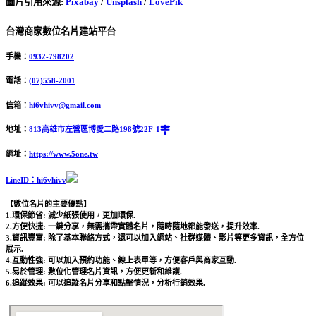
圖片引用來源
:
Pixabay
/
Unsplash
/
LovePik
台灣商家數位名片建站平台
手機：
0932-798202
電話：
(07)558-2001
信箱：
hi6vhivv@gmail.com
地址：
813高雄市左營區博愛二路198號22F-1
網址：
https://www.5one.tw
LineID：hi6vhivv
【數位名片的主要優點】
1.環保節省: 減少紙張使用，更加環保.
2.方便快捷: 一鍵分享，無需攜帶實體名片，隨時隨地都能發送，提升效率.
3.資訊豐富: 除了基本聯絡方式，還可以加入網站、社群媒體、影片等更多資訊，全方位
展示.
4.互動性強: 可以加入預約功能、線上表單等，方便客戶與商家互動.
5.易於管理: 數位化管理名片資訊，方便更新和維護.
6.追蹤效果: 可以追蹤名片分享和點擊情況，分析行銷效果.