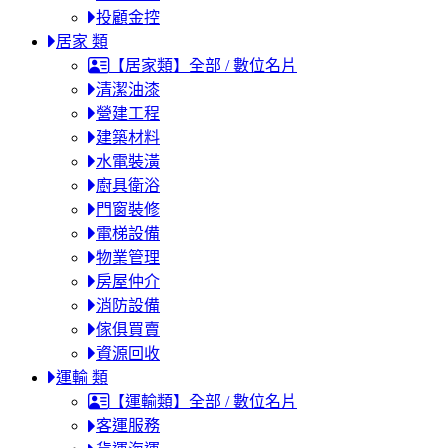
投顧金控
居家 類
【居家類】全部 / 數位名片
清潔油漆
營建工程
建築材料
水電裝潢
廚具衛浴
門窗裝修
電梯設備
物業管理
房屋仲介
消防設備
傢俱買賣
資源回收
運輸 類
【運輸類】全部 / 數位名片
客運服務