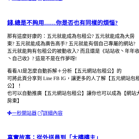
錢,總是不夠用……你是否也有同樣的煩惱?
那有這麼好康的：五元就能成為包租公? 五元就能成為大房
東? 五元就能成為廣告高手? 五元就能有個自己專屬的網站?
五元就能夠有包租公的被動收入? 而且還是《站站收丶年年
丶自己收》? 這是不是在作夢呀!
看看AI是怎麼自動拆解＋分析【五元網站包租公】的
可將此頁分享到 Line FB IG，讓更多的人了解【五元網站包
公】！
也可以自動推廣【五元網站包租公】讓你也可以成為【網站
房東】
一秒開站器
詳細內容
真實故事：從外送員到「大樓樓主」