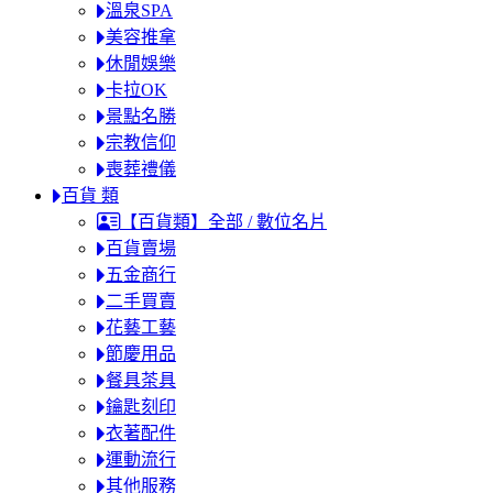
溫泉SPA
美容推拿
休閒娛樂
卡拉OK
景點名勝
宗教信仰
喪葬禮儀
百貨 類
【百貨類】全部 / 數位名片
百貨賣場
五金商行
二手買賣
花藝工藝
節慶用品
餐具茶具
鑰匙刻印
衣著配件
運動流行
其他服務