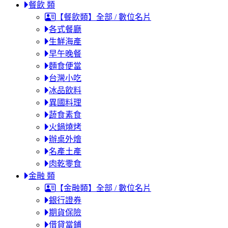
餐飲 類
【餐飲類】全部 / 數位名片
各式餐廳
生鮮海產
早午晚餐
麵食便當
台灣小吃
冰品飲料
異國料理
蔬食素食
火鍋燒烤
辦桌外燴
名產土產
肉乾零食
金融 類
【金融類】全部 / 數位名片
銀行證券
期貨保險
借貸當鋪