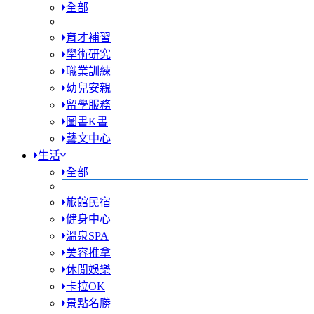
全部
育才補習
學術研究
職業訓練
幼兒安親
留學服務
圖書K書
藝文中心
生活
全部
旅館民宿
健身中心
溫泉SPA
美容推拿
休閒娛樂
卡拉OK
景點名勝