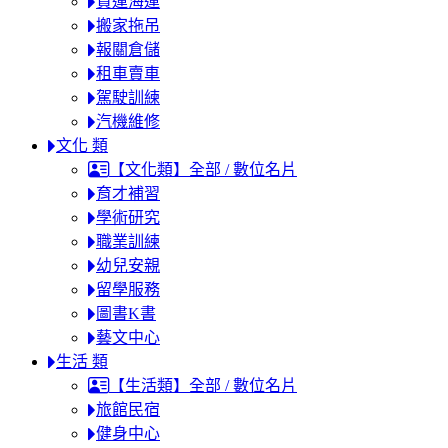
貨運海運
搬家拖吊
報關倉儲
租車賣車
駕駛訓練
汽機維修
文化 類
【文化類】全部 / 數位名片
育才補習
學術研究
職業訓練
幼兒安親
留學服務
圖書K書
藝文中心
生活 類
【生活類】全部 / 數位名片
旅館民宿
健身中心