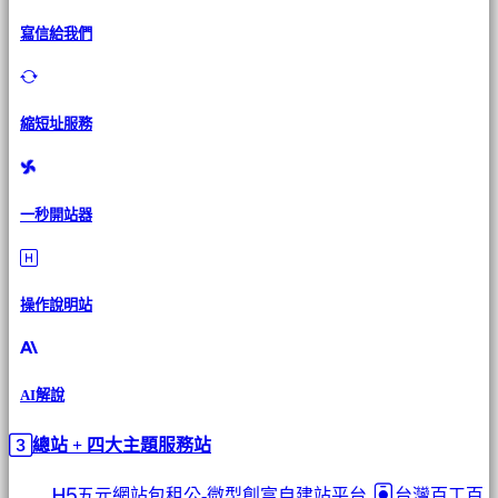
寫信給我們
縮短址服務
一秒開站器
操作說明站
AI解說
總站 + 四大主題服務站
五元網站包租公-微型創富自建站平台
台灣百工百