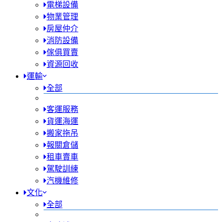
電梯設備
物業管理
房屋仲介
消防設備
傢俱買賣
資源回收
運輸
全部
客運服務
貨運海運
搬家拖吊
報關倉儲
租車賣車
駕駛訓練
汽機維修
文化
全部