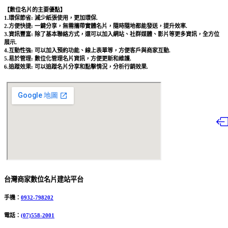
【數位名片的主要優點】
1.環保節省: 減少紙張使用，更加環保.
2.方便快捷: 一鍵分享，無需攜帶實體名片，隨時隨地都能發送，提升效率.
3.資訊豐富: 除了基本聯絡方式，還可以加入網站、社群媒體、影片等更多資訊，全方位
展示.
4.互動性強: 可以加入預約功能、線上表單等，方便客戶與商家互動.
5.易於管理: 數位化管理名片資訊，方便更新和維護.
6.追蹤效果: 可以追蹤名片分享和點擊情況，分析行銷效果.
台灣商家數位名片建站平台
手機：
0932-798202
電話：
(07)558-2001