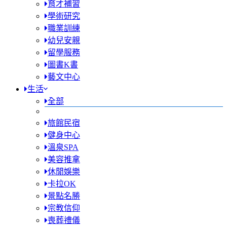
育才補習
學術研究
職業訓練
幼兒安親
留學服務
圖書K書
藝文中心
生活
全部
旅館民宿
健身中心
溫泉SPA
美容推拿
休閒娛樂
卡拉OK
景點名勝
宗教信仰
喪葬禮儀