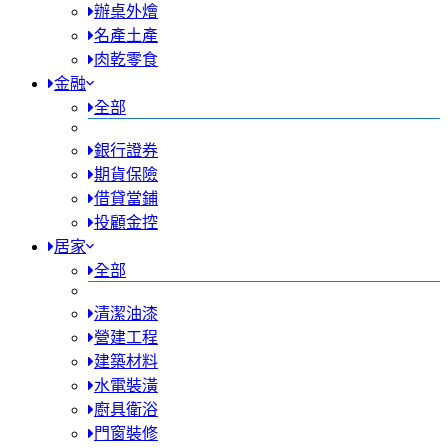
辦桌外燴
名產土產
肉乾零食
金融
全部
銀行證券
期貨保險
借貸當鋪
投顧金控
居家
全部
清潔油漆
營建工程
建築材料
水電裝潢
廚具衛浴
門窗裝修