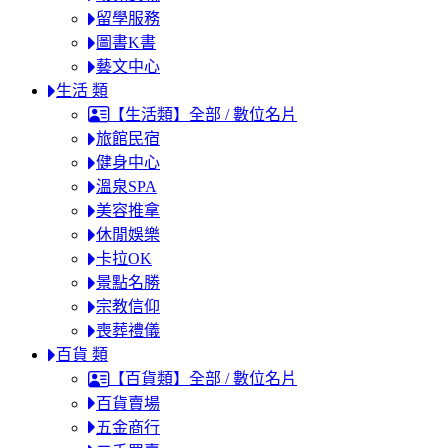
留學服務
圖書K書
藝文中心
生活 類
【生活類】全部 / 數位名片
旅館民宿
健身中心
溫泉SPA
美容推拿
休閒娛樂
卡拉OK
景點名勝
宗教信仰
喪葬禮儀
百貨 類
【百貨類】全部 / 數位名片
百貨賣場
五金商行