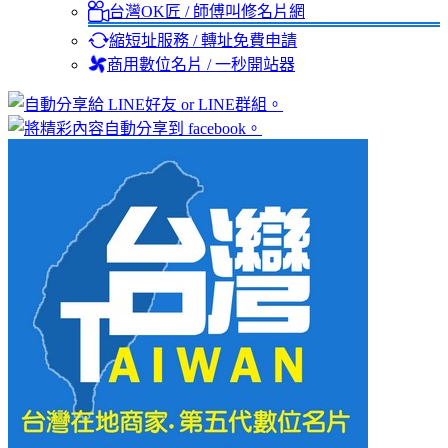
台灣OK匠 / 師傅叫修名片網
縮短址服務 / 轉址免費申請
商用數位名片 / 一秒開站器