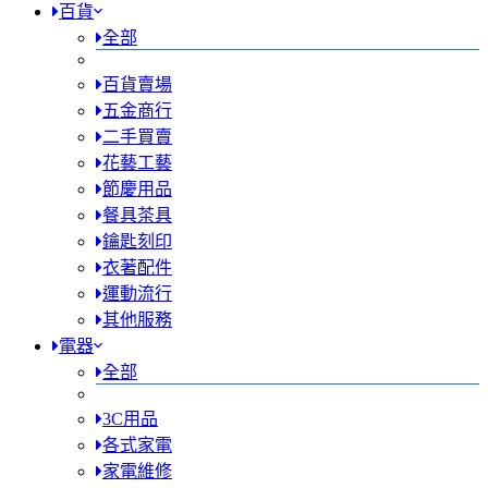
百貨
全部
百貨賣場
五金商行
二手買賣
花藝工藝
節慶用品
餐具茶具
鑰匙刻印
衣著配件
運動流行
其他服務
電器
全部
3C用品
各式家電
家電維修