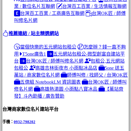
業 / 數位名片互聯網
台灣百工百業 / 生活情報互聯網
台灣百工百業 / 工商廣告互聯網
台灣OK匠 / 師傅
叫修名片網
推薦連結 / 站主精選網站
當個快樂的五元網站包租公
怎麼辦？錢一直不夠
用
T5one廣告1
五元網站包租公-微型創富自建站平
台
台灣OK匠 / 師傅叫修名片網
包租公,五元網站
包租公
高雄吉林街夜市 小雨點冰品店
5one 送五
萬站 / 商家數位名片網
師傅叫修 / 找師父 / 台灣OK匠
五億組 NotebookLM 資訊圖表
台灣OK匠 / 師傅叫
修名片網
高雄熱湯圓 小雨點八寶冰品
【萬站齊
發】斗內助播 / 廣告贊助
台灣商家數位名片建站平台
手機：
0932-798202