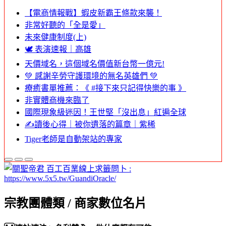
【電商情報戰】蝦皮新霸王條款來襲！
非常好聽的「全是愛」
未來健康制度(上)
🕊️ 表演速報｜高雄
天價域名，這個域名價值新台幣一億元!
💚 感謝辛勞守護環境的無名英雄們 💚
療癒書單推薦：《 #接下來只記得快樂的事 》
非實體商機來臨了
國際現象級迷因！王世堅「沒出息」紅遍全球
✍️讀後心得｜被你遺落的篇章｜紫稀
Tiger老師是自動架站的專家
宗教團體類 / 商家數位名片