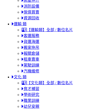
房屋仲介
消防設備
傢俱買賣
資源回收
運輸 類
【運輸類】全部 / 數位名片
客運服務
貨運海運
搬家拖吊
報關倉儲
租車賣車
駕駛訓練
汽機維修
文化 類
【文化類】全部 / 數位名片
育才補習
學術研究
職業訓練
幼兒安親