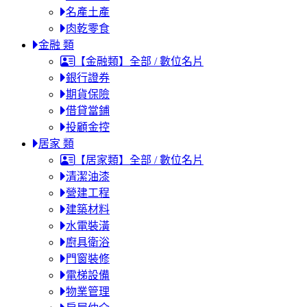
名產土產
肉乾零食
金融 類
【金融類】全部 / 數位名片
銀行證券
期貨保險
借貸當鋪
投顧金控
居家 類
【居家類】全部 / 數位名片
清潔油漆
營建工程
建築材料
水電裝潢
廚具衛浴
門窗裝修
電梯設備
物業管理