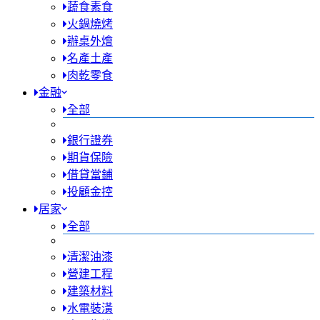
蔬食素食
火鍋燒烤
辦桌外燴
名產土產
肉乾零食
金融
全部
銀行證券
期貨保險
借貸當鋪
投顧金控
居家
全部
清潔油漆
營建工程
建築材料
水電裝潢