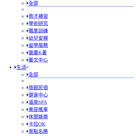
全部
育才補習
學術研究
職業訓練
幼兒安親
留學服務
圖書K書
藝文中心
生活
全部
旅館民宿
健身中心
溫泉SPA
美容推拿
休閒娛樂
卡拉OK
景點名勝