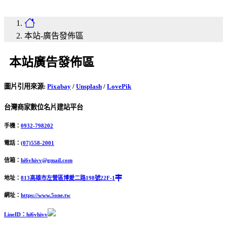
本站-廣告發佈區
本站廣告發佈區
圖片引用來源
:
Pixabay
/
Unsplash
/
LovePik
台灣商家數位名片建站平台
手機：
0932-798202
電話：
(07)558-2001
信箱：
hi6vhivv@gmail.com
地址：
813高雄市左營區博愛二路198號22F-1
網址：
https://www.5one.tw
LineID：hi6vhivv