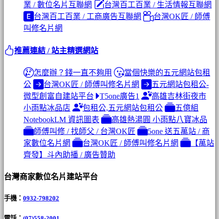
業 / 數位名片互聯網
台灣百工百業 / 生活情報互聯網
台灣百工百業 / 工商廣告互聯網
台灣OK匠 / 師傅
叫修名片網
推薦連結 / 站主精選網站
怎麼辦？錢一直不夠用
當個快樂的五元網站包租
公
台灣OK匠 / 師傅叫修名片網
五元網站包租公-
微型創富自建站平台
T5one廣告1
高雄吉林街夜市
小雨點冰品店
包租公,五元網站包租公
五億組
NotebookLM 資訊圖表
高雄熱湯圓 小雨點八寶冰品
師傅叫修 / 找師父 / 台灣OK匠
5one 送五萬站 / 商
家數位名片網
台灣OK匠 / 師傅叫修名片網
【萬站
齊發】斗內助播 / 廣告贊助
台灣商家數位名片建站平台
手機：
0932-798202
電話：
(07)558-2001