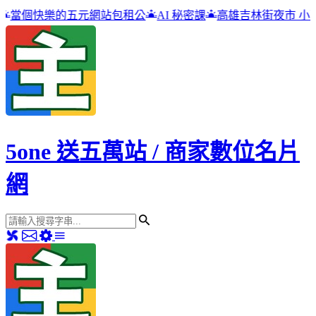
五元網站包租公
AI 秘密課
高雄吉林街夜市 小雨點冰品店
5one 送五萬站 / 商家數位名片
網