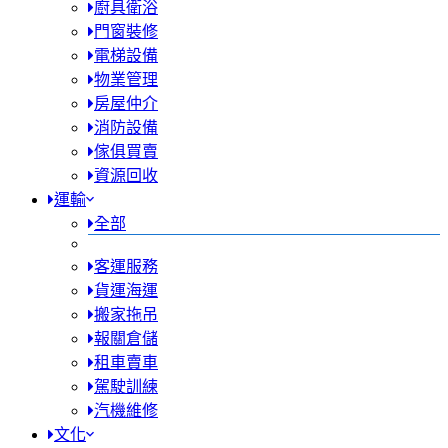
廚具衛浴
門窗裝修
電梯設備
物業管理
房屋仲介
消防設備
傢俱買賣
資源回收
運輸
全部
客運服務
貨運海運
搬家拖吊
報關倉儲
租車賣車
駕駛訓練
汽機維修
文化