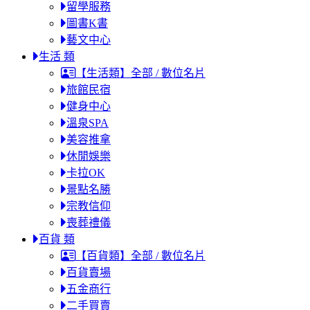
留學服務
圖書K書
藝文中心
生活 類
【生活類】全部 / 數位名片
旅館民宿
健身中心
溫泉SPA
美容推拿
休閒娛樂
卡拉OK
景點名勝
宗教信仰
喪葬禮儀
百貨 類
【百貨類】全部 / 數位名片
百貨賣場
五金商行
二手買賣