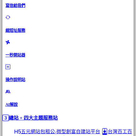
寫信給我們
縮短址服務
一秒開站器
操作說明站
AI解說
總站 + 四大主題服務站
五元網站包租公-微型創富自建站平台
台灣百工百