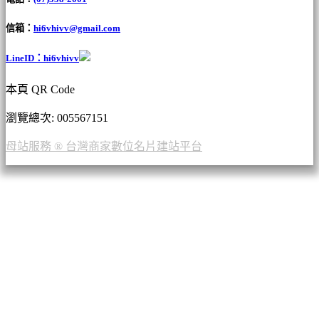
信箱：
hi6vhivv@gmail.com
LineID：hi6vhivv
本頁 QR Code
瀏覽總次: 00
5567151
母站服務 ® 台灣商家數位名片建站平台