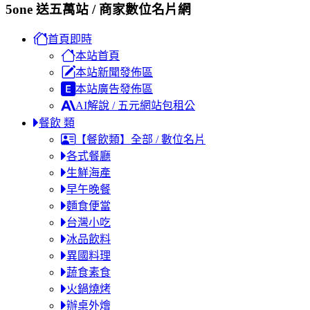
5one 送五萬站 / 商家數位名片網
首頁即時
本站首頁
本站新聞發佈區
本站廣告發佈區
AI解說 / 五元網站包租公
餐飲 類
【餐飲類】全部 / 數位名片
各式餐廳
生鮮海產
早午晚餐
麵食便當
台灣小吃
冰品飲料
異國料理
蔬食素食
火鍋燒烤
辦桌外燴