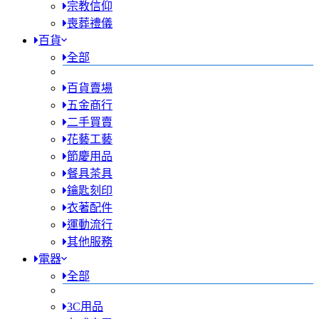
宗教信仰
喪葬禮儀
百貨
全部
百貨賣場
五金商行
二手買賣
花藝工藝
節慶用品
餐具茶具
鑰匙刻印
衣著配件
運動流行
其他服務
電器
全部
3C用品