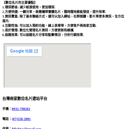
【數位名片的主要優點】
1.環保節省: 減少紙張使用，更加環保.
2.方便快捷: 一鍵分享，無需攜帶實體名片，隨時隨地都能發送，提升效率.
3.資訊豐富: 除了基本聯絡方式，還可以加入網站、社群媒體、影片等更多資訊，全方位
展示.
4.互動性強: 可以加入預約功能、線上表單等，方便客戶與商家互動.
5.易於管理: 數位化管理名片資訊，方便更新和維護.
6.追蹤效果: 可以追蹤名片分享和點擊情況，分析行銷效果.
台灣商家數位名片建站平台
手機：
0932-798202
電話：
(07)558-2001
信箱：
hi6vhivv@gmail.com