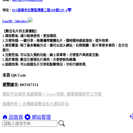
地址：
813高雄市左營區博愛二路198號22F-1
LineID：hi6vhivv
【數位名片的主要優點】
1.環保節省: 減少紙張使用，更加環保.
2.方便快捷: 一鍵分享，無需攜帶實體名片，隨時隨地都能發送，提升效率.
3.資訊豐富: 除了基本聯絡方式，還可以加入網站、社群媒體、影片等更多資訊，全方位
展示.
4.互動性強: 可以加入預約功能、線上表單等，方便客戶與商家互動.
5.易於管理: 數位化管理名片資訊，方便更新和維護.
6.追蹤效果: 可以追蹤名片分享和點擊情況，分析行銷效果.
本頁 QR Code
瀏覽總次: 00
5567151
開站平台提供,系統開發 © Tiger老師 / 網業發展研究工作室
版權所有 © 台灣商家數位名片建站平台
回首頁
網站管理