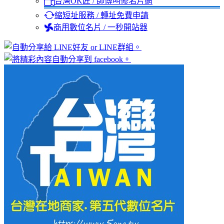
台灣OK匠 / 師傅叫修名片網
縮短址服務 / 轉址免費申請
商用數位名片 / 一秒開站器