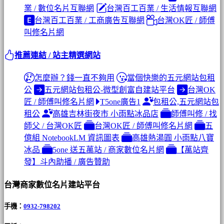
業 / 數位名片互聯網
台灣百工百業 / 生活情報互聯網
台灣百工百業 / 工商廣告互聯網
台灣OK匠 / 師傅
叫修名片網
推薦連結 / 站主精選網站
怎麼辦？錢一直不夠用
當個快樂的五元網站包租
公
五元網站包租公-微型創富自建站平台
台灣OK
匠 / 師傅叫修名片網
T5one廣告1
包租公,五元網站包
租公
高雄吉林街夜市 小雨點冰品店
師傅叫修 / 找
師父 / 台灣OK匠
台灣OK匠 / 師傅叫修名片網
五
億組 NotebookLM 資訊圖表
高雄熱湯圓 小雨點八寶
冰品
5one 送五萬站 / 商家數位名片網
【萬站齊
發】斗內助播 / 廣告贊助
台灣商家數位名片建站平台
手機：
0932-798202