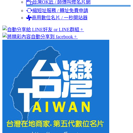
台灣OK匠 / 師傅叫修名片網
縮短址服務 / 轉址免費申請
商用數位名片 / 一秒開站器