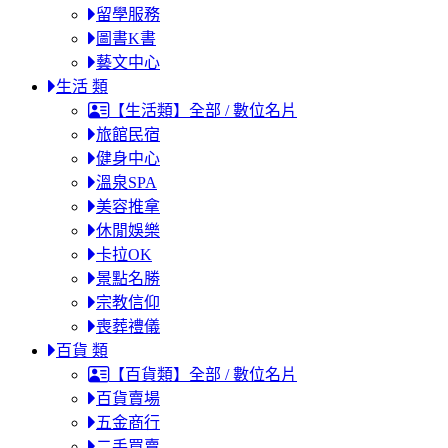
留學服務
圖書K書
藝文中心
生活 類
【生活類】全部 / 數位名片
旅館民宿
健身中心
溫泉SPA
美容推拿
休閒娛樂
卡拉OK
景點名勝
宗教信仰
喪葬禮儀
百貨 類
【百貨類】全部 / 數位名片
百貨賣場
五金商行
二手買賣