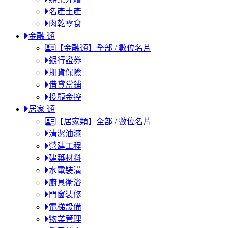
名產土產
肉乾零食
金融 類
【金融類】全部 / 數位名片
銀行證券
期貨保險
借貸當鋪
投顧金控
居家 類
【居家類】全部 / 數位名片
清潔油漆
營建工程
建築材料
水電裝潢
廚具衛浴
門窗裝修
電梯設備
物業管理