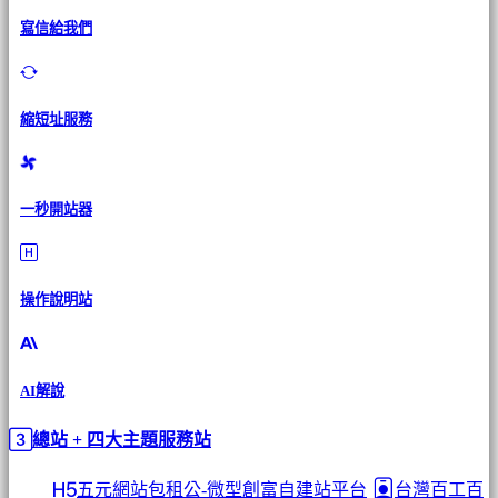
寫信給我們
縮短址服務
一秒開站器
操作說明站
AI解說
總站 + 四大主題服務站
五元網站包租公-微型創富自建站平台
台灣百工百