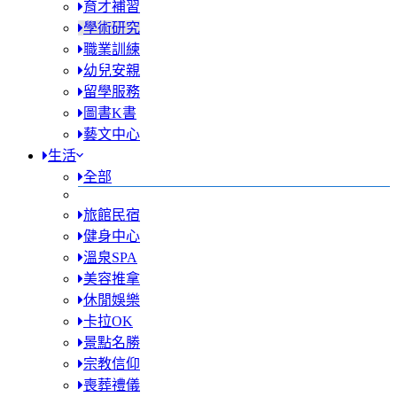
育才補習
學術研究
職業訓練
幼兒安親
留學服務
圖書K書
藝文中心
生活
全部
旅館民宿
健身中心
溫泉SPA
美容推拿
休閒娛樂
卡拉OK
景點名勝
宗教信仰
喪葬禮儀