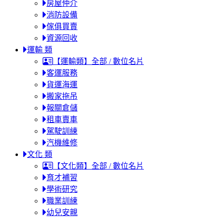
房屋仲介
消防設備
傢俱買賣
資源回收
運輸 類
【運輸類】全部 / 數位名片
客運服務
貨運海運
搬家拖吊
報關倉儲
租車賣車
駕駛訓練
汽機維修
文化 類
【文化類】全部 / 數位名片
育才補習
學術研究
職業訓練
幼兒安親