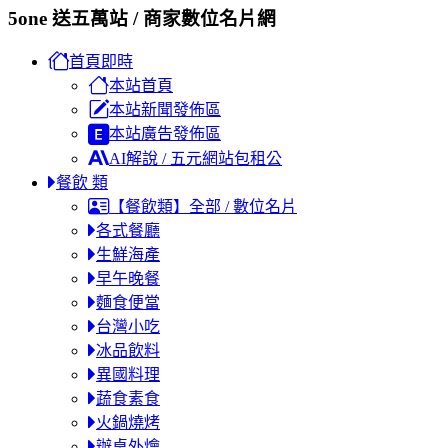
5one 送五萬站 / 商家數位名片網
首頁即時
本站首頁
本站新聞發佈區
本站廣告發佈區
AI解說 / 五元網站包租公
餐飲 類
【餐飲類】全部 / 數位名片
各式餐廳
生鮮海產
早午晚餐
麵食便當
台灣小吃
冰品飲料
異國料理
蔬食素食
火鍋燒烤
辦桌外燴