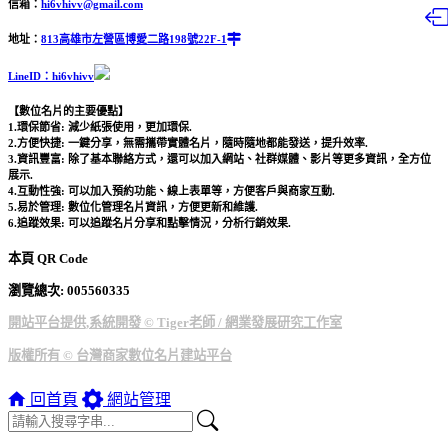
信箱：
hi6vhivv@gmail.com
地址：
813高雄市左營區博愛二路198號22F-1
LineID：hi6vhivv
【數位名片的主要優點】
1.環保節省: 減少紙張使用，更加環保.
2.方便快捷: 一鍵分享，無需攜帶實體名片，隨時隨地都能發送，提升效率.
3.資訊豐富: 除了基本聯絡方式，還可以加入網站、社群媒體、影片等更多資訊，全方位
展示.
4.互動性強: 可以加入預約功能、線上表單等，方便客戶與商家互動.
5.易於管理: 數位化管理名片資訊，方便更新和維護.
6.追蹤效果: 可以追蹤名片分享和點擊情況，分析行銷效果.
本頁 QR Code
瀏覽總次: 00
5560335
開站平台提供,系統開發 © Tiger老師 / 網業發展研究工作室
版權所有 © 台灣商家數位名片建站平台
回首頁
網站管理