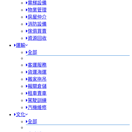
電梯設備
物業管理
房屋仲介
消防設備
傢俱買賣
資源回收
運輸
全部
客運服務
貨運海運
搬家拖吊
報關倉儲
租車賣車
駕駛訓練
汽機維修
文化
全部