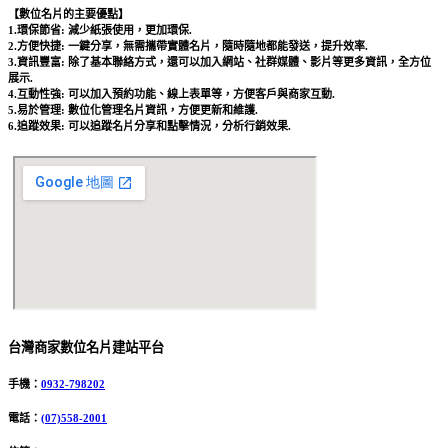
【數位名片的主要優點】
1.環保節省: 減少紙張使用，更加環保.
2.方便快捷: 一鍵分享，無需攜帶實體名片，隨時隨地都能發送，提升效率.
3.資訊豐富: 除了基本聯絡方式，還可以加入網站、社群媒體、影片等更多資訊，全方位
展示.
4.互動性強: 可以加入預約功能、線上表單等，方便客戶與商家互動.
5.易於管理: 數位化管理名片資訊，方便更新和維護.
6.追蹤效果: 可以追蹤名片分享和點擊情況，分析行銷效果.
台灣商家數位名片建站平台
手機：
0932-798202
電話：
(07)558-2001