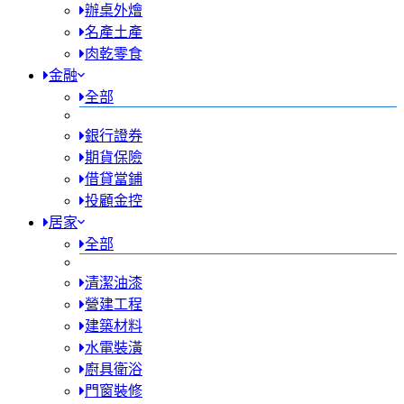
辦桌外燴
名產土產
肉乾零食
金融
全部
銀行證券
期貨保險
借貸當鋪
投顧金控
居家
全部
清潔油漆
營建工程
建築材料
水電裝潢
廚具衛浴
門窗裝修