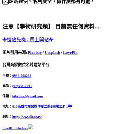
速站速決丶名利雙全，做什麼都有可能。
注意【學術研究類】 目前無任何資料....
搶佔先機 / 馬上開站
圖片引用來源
:
Pixabay
/
Unsplash
/
LovePik
台灣商家數位名片建站平台
手機：
0932-798202
電話：
(07)558-2001
信箱：
hi6vhivv@gmail.com
地址：
813高雄市左營區博愛二路198號22F-1
網址：
https://www.5one.tw
LineID：hi6vhivv