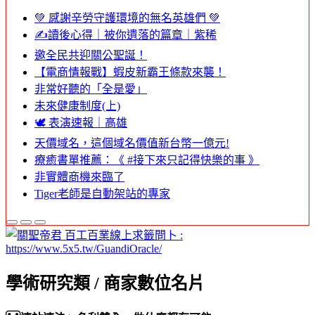
💚 感謝辛勞守護環境的無名英雄們 💚
✍️讀後心得｜被你遺落的篇章｜紫稀
邀全民共迎關公聖誕！
【電商情報戰】蝦皮新霸王條款來襲！
非常好聽的「全是愛」
未來健康制度(上)
🕊️ 表演速報｜高雄
天價域名，這個域名價值新台幣一億元!
療癒書單推薦：《 #接下來只記得快樂的事 》
非實體商機來臨了
Tiger老師是自動架站的專家
學術研究類 / 商家數位名片