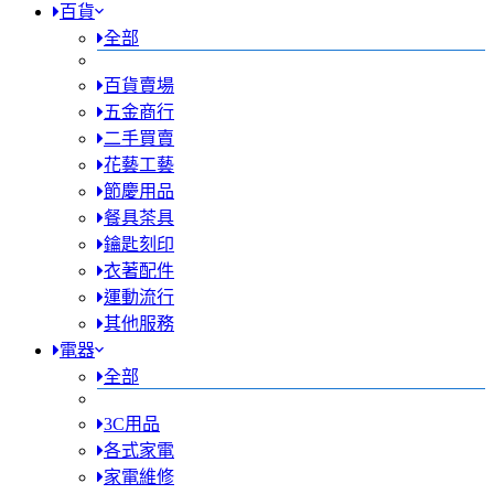
百貨
全部
百貨賣場
五金商行
二手買賣
花藝工藝
節慶用品
餐具茶具
鑰匙刻印
衣著配件
運動流行
其他服務
電器
全部
3C用品
各式家電
家電維修