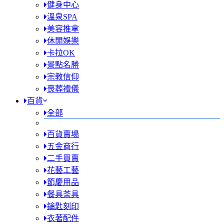
健身中心
溫泉SPA
美容推拿
休閒娛樂
卡拉OK
景點名勝
宗教信仰
喪葬禮儀
百貨
全部
百貨賣場
五金商行
二手買賣
花藝工藝
節慶用品
餐具茶具
鑰匙刻印
衣著配件