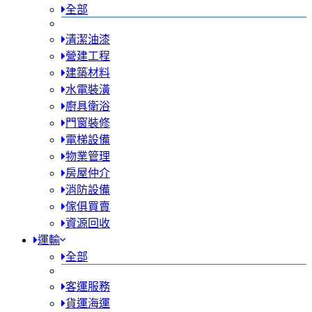
全部
清潔油漆
營建工程
建築材料
水電裝潢
廚具衛浴
門窗裝修
電梯設備
物業管理
房屋仲介
消防設備
傢俱買賣
資源回收
運輸
全部
客運服務
貨運海運