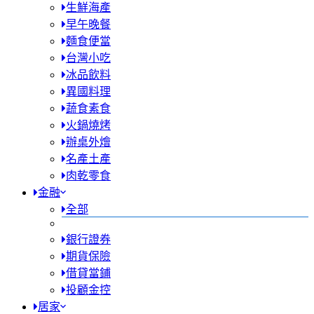
生鮮海產
早午晚餐
麵食便當
台灣小吃
冰品飲料
異國料理
蔬食素食
火鍋燒烤
辦桌外燴
名產土產
肉乾零食
金融
全部
銀行證券
期貨保險
借貸當鋪
投顧金控
居家