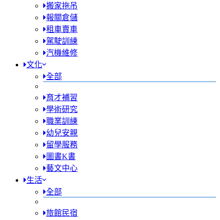
搬家拖吊
報關倉儲
租車賣車
駕駛訓練
汽機維修
文化
全部
育才補習
學術研究
職業訓練
幼兒安親
留學服務
圖書K書
藝文中心
生活
全部
旅館民宿