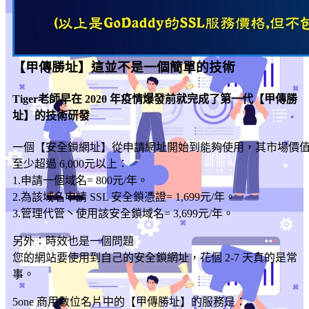
【甲傳勝址】這並不是一個簡單的技術
Tiger老師早在 2020 年疫情爆發前就完成了第一代【甲傳勝
址】的技術研發
一個【安全鎖網址】從申請網址開始到能夠使用，其市場價
至少超過 6,000元以上：
1.申請一個域名= 800元/年。
2.為該域名申請 SSL 安全鎖憑證= 1,699元/年。
3.管理代管丶使用該安全鎖域名= 3,699元/年。
另外：時效也是一個問題
您的網站要使用到自己的安全鎖網址，花個 2-7 天真的是常
事。
5one 商用數位名片中的【甲傳勝址】的服務是：