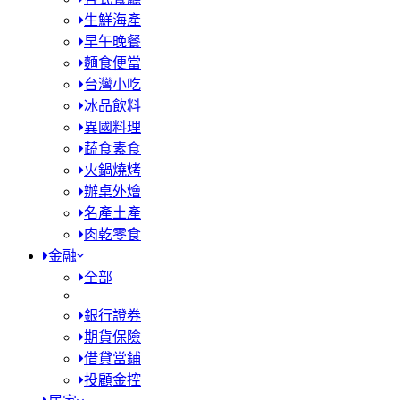
生鮮海產
早午晚餐
麵食便當
台灣小吃
冰品飲料
異國料理
蔬食素食
火鍋燒烤
辦桌外燴
名產土產
肉乾零食
金融
全部
銀行證券
期貨保險
借貸當鋪
投顧金控