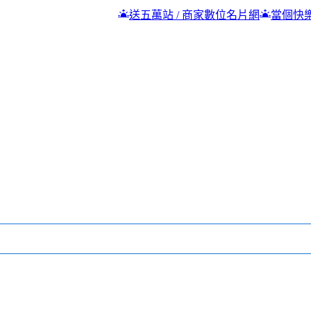
送五萬站 / 商家數位名片網
當個快樂的五元網站