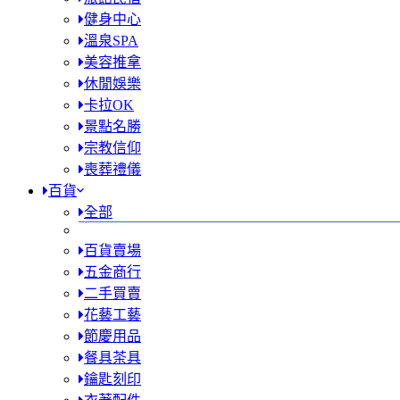
健身中心
溫泉SPA
美容推拿
休閒娛樂
卡拉OK
景點名勝
宗教信仰
喪葬禮儀
百貨
全部
百貨賣場
五金商行
二手買賣
花藝工藝
節慶用品
餐具茶具
鑰匙刻印