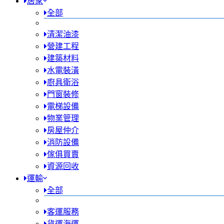
居家
全部
清潔油漆
營建工程
建築材料
水電裝潢
廚具衛浴
門窗裝修
電梯設備
物業管理
房屋仲介
消防設備
傢俱買賣
資源回收
運輸
全部
客運服務
貨運海運