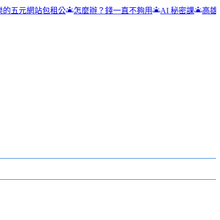
包租公
怎麼辦？錢一直不夠用
AI 秘密課
高雄吉林街夜市 