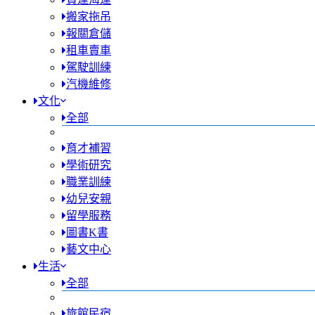
搬家拖吊
報關倉儲
租車賣車
駕駛訓練
汽機維修
文化
全部
育才補習
學術研究
職業訓練
幼兒安親
留學服務
圖書K書
藝文中心
生活
全部
旅館民宿