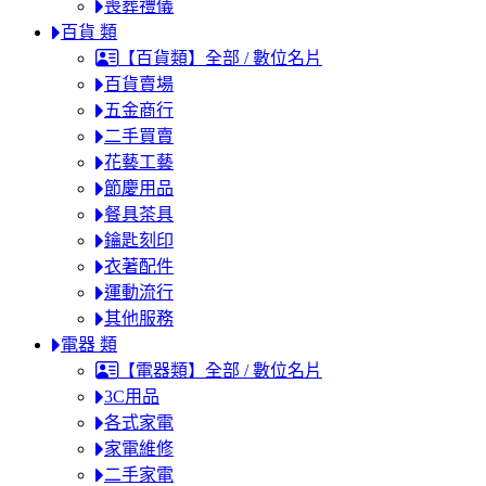
喪葬禮儀
百貨 類
【百貨類】全部 / 數位名片
百貨賣場
五金商行
二手買賣
花藝工藝
節慶用品
餐具茶具
鑰匙刻印
衣著配件
運動流行
其他服務
電器 類
【電器類】全部 / 數位名片
3C用品
各式家電
家電維修
二手家電