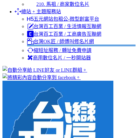
210. 馬祖 / 商家數位名片
總站 + 主題服務站
五元網站包租公-微型創富平台
台灣百工百業 / 生活情報互聯網
台灣百工百業 / 工商廣告互聯網
台灣OK匠 / 師傅叫修名片網
縮短址服務 / 轉址免費申請
商用數位名片 / 一秒開站器