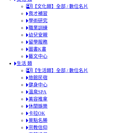
【文化類】全部 / 數位名片
育才補習
學術研究
職業訓練
幼兒安親
留學服務
圖書K書
藝文中心
生活 類
【生活類】全部 / 數位名片
旅館民宿
健身中心
溫泉SPA
美容推拿
休閒娛樂
卡拉OK
景點名勝
宗教信仰