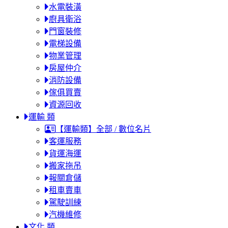
水電裝潢
廚具衛浴
門窗裝修
電梯設備
物業管理
房屋仲介
消防設備
傢俱買賣
資源回收
運輸 類
【運輸類】全部 / 數位名片
客運服務
貨運海運
搬家拖吊
報關倉儲
租車賣車
駕駛訓練
汽機維修
文化 類