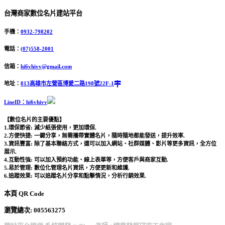
台灣商家數位名片建站平台
手機：
0932-798202
電話：
(07)558-2001
信箱：
hi6vhivv@gmail.com
地址：
813高雄市左營區博愛二路198號22F-1
LineID：hi6vhivv
【數位名片的主要優點】
1.環保節省: 減少紙張使用，更加環保.
2.方便快捷: 一鍵分享，無需攜帶實體名片，隨時隨地都能發送，提升效率.
3.資訊豐富: 除了基本聯絡方式，還可以加入網站、社群媒體、影片等更多資訊，全方位
展示.
4.互動性強: 可以加入預約功能、線上表單等，方便客戶與商家互動.
5.易於管理: 數位化管理名片資訊，方便更新和維護.
6.追蹤效果: 可以追蹤名片分享和點擊情況，分析行銷效果.
本頁 QR Code
瀏覽總次: 00
5563275