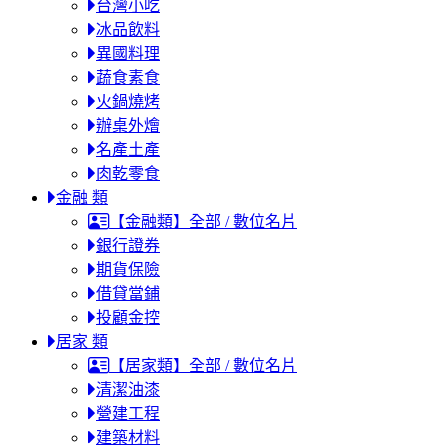
台灣小吃
冰品飲料
異國料理
蔬食素食
火鍋燒烤
辦桌外燴
名產土產
肉乾零食
金融 類
【金融類】全部 / 數位名片
銀行證券
期貨保險
借貸當鋪
投顧金控
居家 類
【居家類】全部 / 數位名片
清潔油漆
營建工程
建築材料