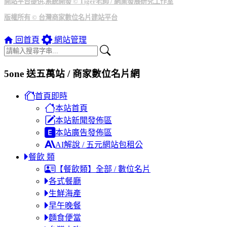
開站平台提供,系統開發 © Tiger老師 / 網業發展研究工作室
版權所有 © 台灣商家數位名片建站平台
回首頁
網站管理
5one 送五萬站 / 商家數位名片網
首頁即時
本站首頁
本站新聞發佈區
本站廣告發佈區
AI解說 / 五元網站包租公
餐飲 類
【餐飲類】全部 / 數位名片
各式餐廳
生鮮海產
早午晚餐
麵食便當