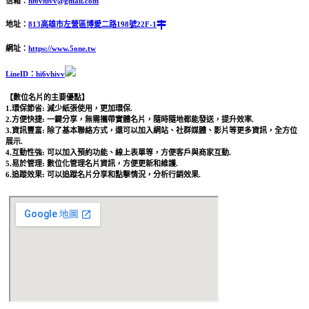
信箱：
hi6vhivv@gmail.com
地址：
813高雄市左營區博愛二路198號22F-1
網址：
https://www.5one.tw
LineID：hi6vhivv
【數位名片的主要優點】
1.環保節省: 減少紙張使用，更加環保.
2.方便快捷: 一鍵分享，無需攜帶實體名片，隨時隨地都能發送，提升效率.
3.資訊豐富: 除了基本聯絡方式，還可以加入網站、社群媒體、影片等更多資訊，全方位
展示.
4.互動性強: 可以加入預約功能、線上表單等，方便客戶與商家互動.
5.易於管理: 數位化管理名片資訊，方便更新和維護.
6.追蹤效果: 可以追蹤名片分享和點擊情況，分析行銷效果.