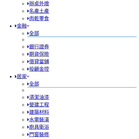
辦桌外燴
名產土產
肉乾零食
金融
全部
銀行證券
期貨保險
借貸當鋪
投顧金控
居家
全部
清潔油漆
營建工程
建築材料
水電裝潢
廚具衛浴
門窗裝修