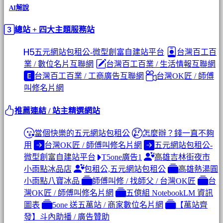
AI解說
總站 + 四大主題服務站
五元網站包租公-微型創富自建站平台
台灣百工百
業 / 數位名片互聯網
台灣百工百業 / 生活情報互聯網
台灣百工百業 / 工商廣告互聯網
台灣OK匠 / 師傅
叫修名片網
推薦連結 / 站主精選網站
當個快樂的五元網站包租公
怎麼辦？錢一直不夠
用
台灣OK匠 / 師傅叫修名片網
五元網站包租公-
微型創富自建站平台
T5one廣告1
高雄吉林街夜市
小雨點冰品店
包租公,五元網站包租公
高雄熱湯圓
小雨點八寶冰品
師傅叫修 / 找師父 / 台灣OK匠
台
灣OK匠 / 師傅叫修名片網
五億組 NotebookLM 資訊
圖表
5one 送五萬站 / 商家數位名片網
【萬站齊
發】斗內助播 / 廣告贊助