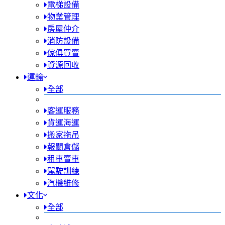
電梯設備
物業管理
房屋仲介
消防設備
傢俱買賣
資源回收
運輸
全部
客運服務
貨運海運
搬家拖吊
報關倉儲
租車賣車
駕駛訓練
汽機維修
文化
全部