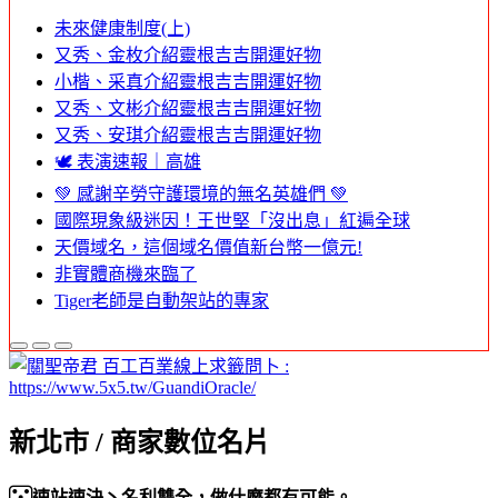
未來健康制度(上)
又秀、金枚介紹靈根吉吉開運好物
小楷、采真介紹靈根吉吉開運好物
又秀、文彬介紹靈根吉吉開運好物
又秀、安琪介紹靈根吉吉開運好物
🕊️ 表演速報｜高雄
💚 感謝辛勞守護環境的無名英雄們 💚
國際現象級迷因！王世堅「沒出息」紅遍全球
天價域名，這個域名價值新台幣一億元!
非實體商機來臨了
Tiger老師是自動架站的專家
新北市 / 商家數位名片
速站速決丶名利雙全，做什麼都有可能。