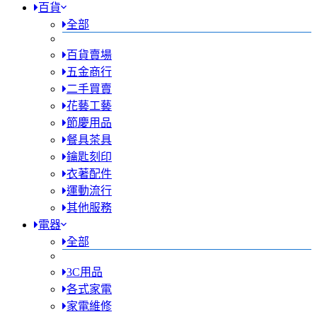
百貨
全部
百貨賣場
五金商行
二手買賣
花藝工藝
節慶用品
餐具茶具
鑰匙刻印
衣著配件
運動流行
其他服務
電器
全部
3C用品
各式家電
家電維修