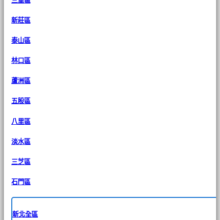
三重區
新莊區
泰山區
林口區
蘆洲區
五股區
八里區
淡水區
三芝區
石門區
新北全區