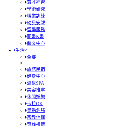
育才補習
學術研究
職業訓練
幼兒安親
留學服務
圖書K書
藝文中心
生活
全部
旅館民宿
健身中心
溫泉SPA
美容推拿
休閒娛樂
卡拉OK
景點名勝
宗教信仰
喪葬禮儀