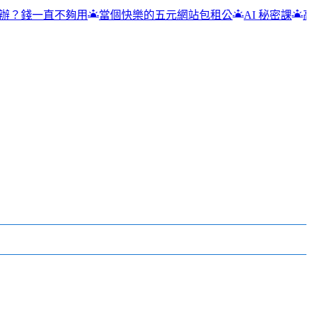
夠用
當個快樂的五元網站包租公
AI 秘密課
高雄吉林街夜市