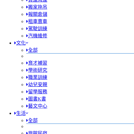
搬家拖吊
報關倉儲
租車賣車
駕駛訓練
汽機維修
文化
全部
育才補習
學術研究
職業訓練
幼兒安親
留學服務
圖書K書
藝文中心
生活
全部
旅館民宿