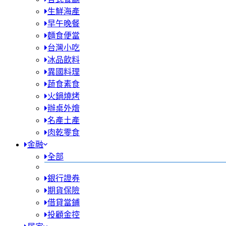
生鮮海產
早午晚餐
麵食便當
台灣小吃
冰品飲料
異國料理
蔬食素食
火鍋燒烤
辦桌外燴
名產土產
肉乾零食
金融
全部
銀行證券
期貨保險
借貸當鋪
投顧金控