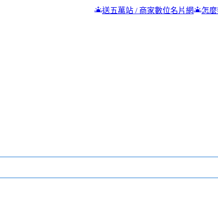
送五萬站 / 商家數位名片網
怎麼辦？錢一直不