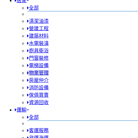
居家
全部
清潔油漆
營建工程
建築材料
水電裝潢
廚具衛浴
門窗裝修
電梯設備
物業管理
房屋仲介
消防設備
傢俱買賣
資源回收
運輸
全部
客運服務
貨運海運