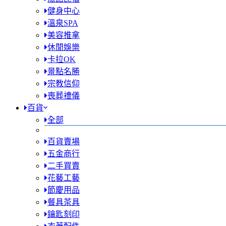
健身中心
溫泉SPA
美容推拿
休閒娛樂
卡拉OK
景點名勝
宗教信仰
喪葬禮儀
百貨
全部
百貨賣場
五金商行
二手買賣
花藝工藝
節慶用品
餐具茶具
鑰匙刻印