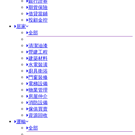
銀行證券
期貨保險
借貸當鋪
投顧金控
居家
全部
清潔油漆
營建工程
建築材料
水電裝潢
廚具衛浴
門窗裝修
電梯設備
物業管理
房屋仲介
消防設備
傢俱買賣
資源回收
運輸
全部