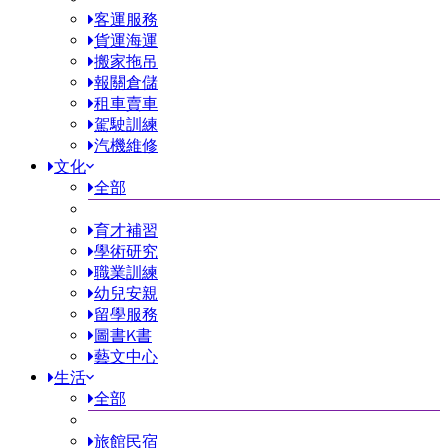
客運服務
貨運海運
搬家拖吊
報關倉儲
租車賣車
駕駛訓練
汽機維修
文化
全部
育才補習
學術研究
職業訓練
幼兒安親
留學服務
圖書K書
藝文中心
生活
全部
旅館民宿