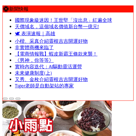
新聞快報
國際現象級迷因！王世堅「沒出息」紅遍全球
天價域名，這個域名價值新台幣一億元!
🕊️ 表演速報｜高雄
小楷、采真介紹靈根吉吉開運好物
非實體商機來臨了
【電商情報戰】蝦皮新霸王條款來襲！
《男神，你等等》
實時內容迭代：AI驅動靈活運營
未來健康制度(上)
又秀、金枚介紹靈根吉吉開運好物
Tiger老師是自動架站的專家