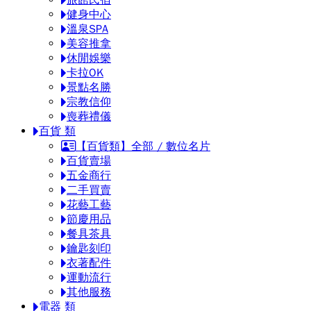
旅館民宿
健身中心
溫泉SPA
美容推拿
休閒娛樂
卡拉OK
景點名勝
宗教信仰
喪葬禮儀
百貨 類
【百貨類】全部 / 數位名片
百貨賣場
五金商行
二手買賣
花藝工藝
節慶用品
餐具茶具
鑰匙刻印
衣著配件
運動流行
其他服務
電器 類