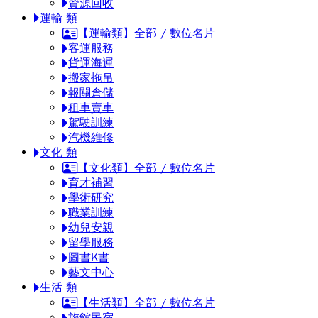
資源回收
運輸 類
【運輸類】全部 / 數位名片
客運服務
貨運海運
搬家拖吊
報關倉儲
租車賣車
駕駛訓練
汽機維修
文化 類
【文化類】全部 / 數位名片
育才補習
學術研究
職業訓練
幼兒安親
留學服務
圖書K書
藝文中心
生活 類
【生活類】全部 / 數位名片