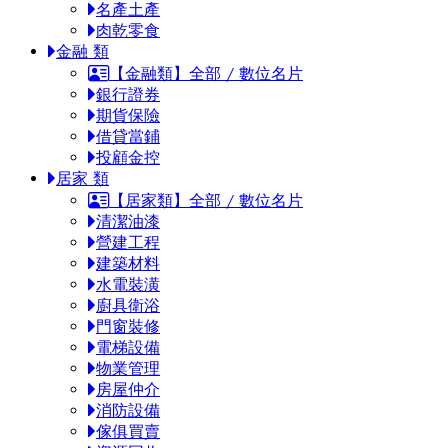
名產土產
肉乾零食
金融 類
【金融類】全部 / 數位名片
銀行證券
期貨保險
借貸當鋪
投顧金控
居家 類
【居家類】全部 / 數位名片
清潔油漆
營建工程
建築材料
水電裝潢
廚具衛浴
門窗裝修
電梯設備
物業管理
房屋仲介
消防設備
傢俱買賣