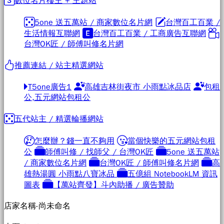
5one 送五萬站 / 商家數位名片網
台灣百工百業 /
生活情報互聯網
台灣百工百業 / 工商廣告互聯網
台灣OK匠 / 師傅叫修名片網
推薦連結 / 站主精選網站
T5one廣告1
高雄吉林街夜市 小雨點冰品店
包租
公,五元網站包租公
五代站主 / 精選輪播網站
怎麼辦？錢一直不夠用
當個快樂的五元網站包租
公
師傅叫修 / 找師父 / 台灣OK匠
5one 送五萬站
/ 商家數位名片網
台灣OK匠 / 師傅叫修名片網
高
雄熱湯圓 小雨點八寶冰品
五億組 NotebookLM 資訊
圖表
【萬站齊發】斗內助播 / 廣告贊助
店家名稱-尚未命名