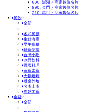
880. 澎湖 / 商家數位名片
890. 金門 / 商家數位名片
210. 馬祖 / 商家數位名片
餐飲
全部
各式餐廳
生鮮海產
早午晚餐
麵食便當
台灣小吃
冰品飲料
異國料理
蔬食素食
火鍋燒烤
辦桌外燴
名產土產
肉乾零食
金融
全部