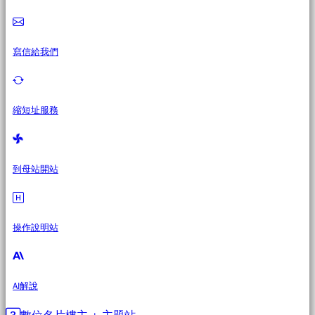
寫信給我們
縮短址服務
到母站開站
操作說明站
AI解說
數位名片樓主 + 主題站