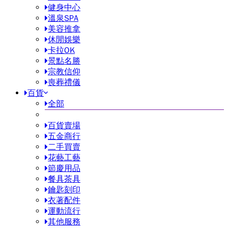
健身中心
溫泉SPA
美容推拿
休閒娛樂
卡拉OK
景點名勝
宗教信仰
喪葬禮儀
百貨
全部
百貨賣場
五金商行
二手買賣
花藝工藝
節慶用品
餐具茶具
鑰匙刻印
衣著配件
運動流行
其他服務