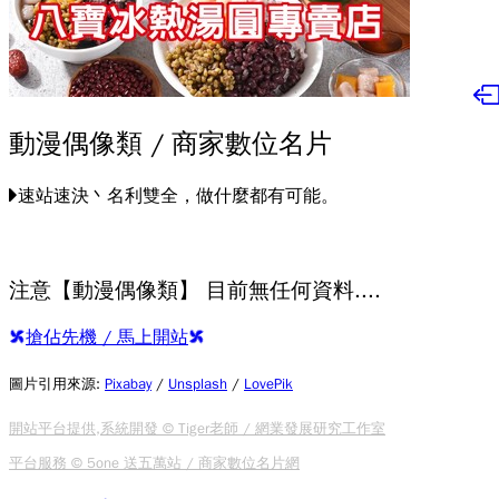
動漫偶像類 / 商家數位名片
速站速決丶名利雙全，做什麼都有可能。
注意【動漫偶像類】 目前無任何資料....
搶佔先機 / 馬上開站
圖片引用來源
:
Pixabay
/
Unsplash
/
LovePik
開站平台提供,系統開發 © Tiger老師 / 網業發展研究工作室
平台服務 © 5one 送五萬站 / 商家數位名片網