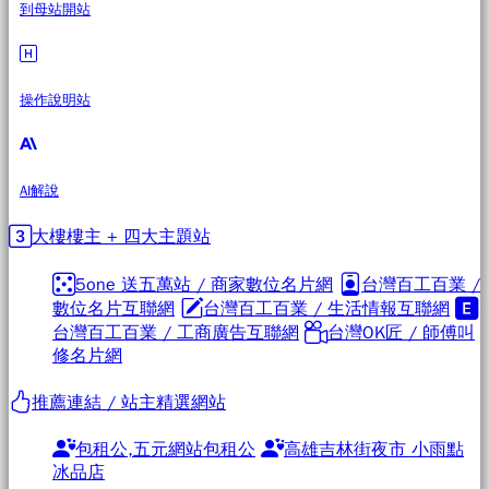
到母站開站
操作說明站
AI解說
大樓樓主 + 四大主題站
5one 送五萬站 / 商家數位名片網
台灣百工百業 /
數位名片互聯網
台灣百工百業 / 生活情報互聯網
台灣百工百業 / 工商廣告互聯網
台灣OK匠 / 師傅叫
修名片網
推薦連結 / 站主精選網站
包租公,五元網站包租公
高雄吉林街夜市 小雨點
冰品店