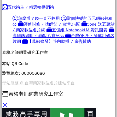
五代站主 / 精選輪播網站
怎麼辦？錢一直不夠用
當個快樂的五元網站包租
公
師傅叫修 / 找師父 / 台灣OK匠
5one 送五萬站
/ 商家數位名片網
五億組 NotebookLM 資訊圖表
高雄熱湯圓 小雨點八寶冰品
台灣OK匠 / 師傅叫修名
片網
【萬站齊發】斗內助播 / 廣告贊助
泰格老師網業研究工作室
本站 QR Code
瀏覽總次: 00000
6686
母站服務 ® 台灣商家數位名片建站平台
泰格老師網業研究工作室