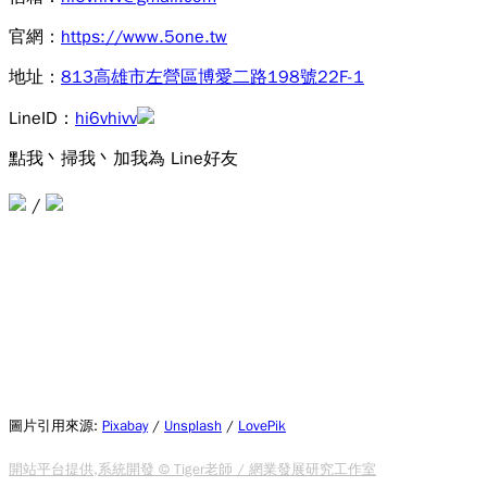
官網：
https://www.5one.tw
地址：
813高雄市左營區博愛二路198號22F-1
LineID：
hi6vhivv
點我丶掃我丶加我為 Line好友
/
圖片引用來源
:
Pixabay
/
Unsplash
/
LovePik
開站平台提供,系統開發 © Tiger老師 / 網業發展研究工作室