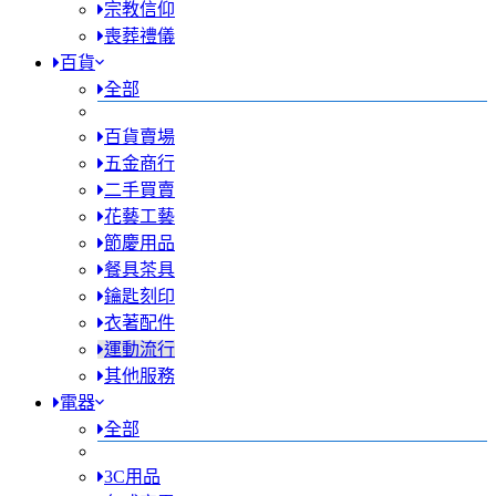
宗教信仰
喪葬禮儀
百貨
全部
百貨賣場
五金商行
二手買賣
花藝工藝
節慶用品
餐具茶具
鑰匙刻印
衣著配件
運動流行
其他服務
電器
全部
3C用品