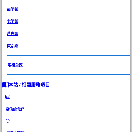
南竿鄉
北竿鄉
莒光鄉
東引鄉
馬祖全區
本站 / 相關服務項目
寫信給我們