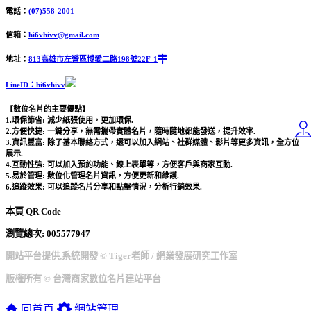
電話：
(07)558-2001
信箱：
hi6vhivv@gmail.com
地址：
813高雄市左營區博愛二路198號22F-1
LineID：hi6vhivv
【數位名片的主要優點】
1.環保節省: 減少紙張使用，更加環保.
2.方便快捷: 一鍵分享，無需攜帶實體名片，隨時隨地都能發送，提升效率.
3.資訊豐富: 除了基本聯絡方式，還可以加入網站、社群媒體、影片等更多資訊，全方位
展示.
4.互動性強: 可以加入預約功能、線上表單等，方便客戶與商家互動.
5.易於管理: 數位化管理名片資訊，方便更新和維護.
6.追蹤效果: 可以追蹤名片分享和點擊情況，分析行銷效果.
本頁 QR Code
瀏覽總次: 00
5577947
開站平台提供,系統開發 © Tiger老師 / 網業發展研究工作室
版權所有 © 台灣商家數位名片建站平台
回首頁
網站管理