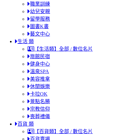
職業訓練
幼兒安親
留學服務
圖書K書
藝文中心
生活 類
【生活類】全部 / 數位名片
旅館民宿
健身中心
溫泉SPA
美容推拿
休閒娛樂
卡拉OK
景點名勝
宗教信仰
喪葬禮儀
百貨 類
【百貨類】全部 / 數位名片
百貨賣場