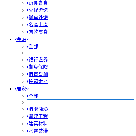
蔬食素食
火鍋燒烤
辦桌外燴
名產土產
肉乾零食
金融
全部
銀行證券
期貨保險
借貸當鋪
投顧金控
居家
全部
清潔油漆
營建工程
建築材料
水電裝潢