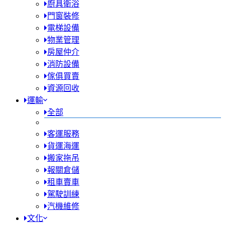
廚具衛浴
門窗裝修
電梯設備
物業管理
房屋仲介
消防設備
傢俱買賣
資源回收
運輸
全部
客運服務
貨運海運
搬家拖吊
報關倉儲
租車賣車
駕駛訓練
汽機維修
文化