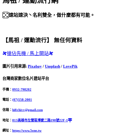
馬祖 / 運動流行網
速站速決丶名利雙全，做什麼都有可能。
【馬祖 / 運動流行】 無任何資料
搶佔先機 / 馬上開站
圖片引用來源
:
Pixabay
/
Unsplash
/
LovePik
台灣商家數位名片建站平台
手機：
0932-798202
電話：
(07)558-2001
信箱：
hi6vhivv@gmail.com
地址：
813高雄市左營區博愛二路198號22F-1
網址：
https://www.5one.tw