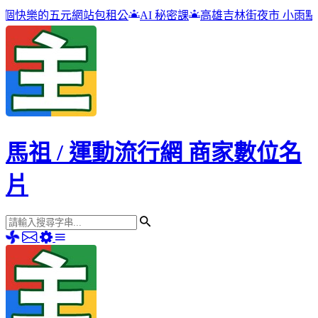
包租公
AI 秘密課
高雄吉林街夜市 小雨點冰品店
包租公,
馬祖 / 運動流行網 商家數位名
片