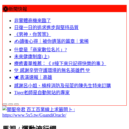
新聞快報
非實體商機來臨了
日復一日的追求進步與堅持品質
《男神，你等等》
✍️讀後心得｜被你遺落的篇章｜紫稀
什麼是「商家數位名片」?
未來健康制度(上)
療癒書單推薦：《 #接下來只記得快樂的事 》
💚 感謝辛勞守護環境的無名英雄們 💚
🕊️ 表演速報｜高雄
感謝呂小姐、楠梓消防及茄萣的陳先生特來訂購
Tiger老師是自動架站的專家