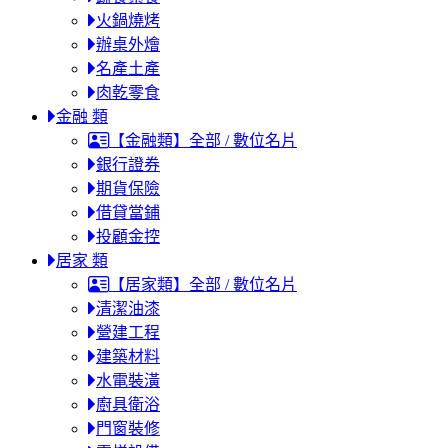
火鍋燒烤
辦桌外燴
名產土產
肉乾零食
金融 類
【金融類】全部 / 數位名片
銀行證券
期貨保險
借貸當鋪
投顧金控
居家 類
【居家類】全部 / 數位名片
清潔油漆
營建工程
建築材料
水電裝潢
廚具衛浴
門窗裝修