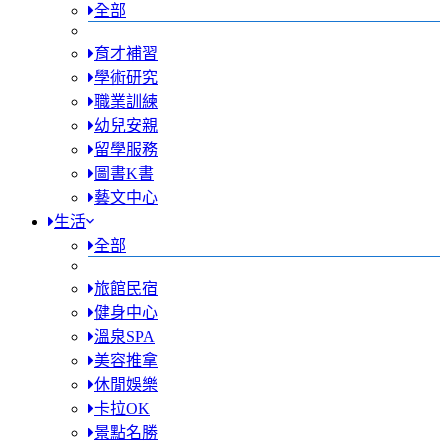
全部
育才補習
學術研究
職業訓練
幼兒安親
留學服務
圖書K書
藝文中心
生活
全部
旅館民宿
健身中心
溫泉SPA
美容推拿
休閒娛樂
卡拉OK
景點名勝