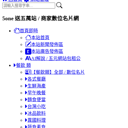
5one 送五萬站 / 商家數位名片網
首頁即時
本站首頁
本站新聞發佈區
本站廣告發佈區
AI解說 / 五元網站包租公
餐飲 類
【餐飲類】全部 / 數位名片
各式餐廳
生鮮海產
早午晚餐
麵食便當
台灣小吃
冰品飲料
異國料理
蔬食素食