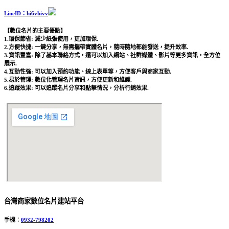
LineID：hi6vhivv
【數位名片的主要優點】
1.環保節省: 減少紙張使用，更加環保.
2.方便快捷: 一鍵分享，無需攜帶實體名片，隨時隨地都能發送，提升效率.
3.資訊豐富: 除了基本聯絡方式，還可以加入網站、社群媒體、影片等更多資訊，全方位
展示.
4.互動性強: 可以加入預約功能、線上表單等，方便客戶與商家互動.
5.易於管理: 數位化管理名片資訊，方便更新和維護.
6.追蹤效果: 可以追蹤名片分享和點擊情況，分析行銷效果.
台灣商家數位名片建站平台
手機：
0932-798202