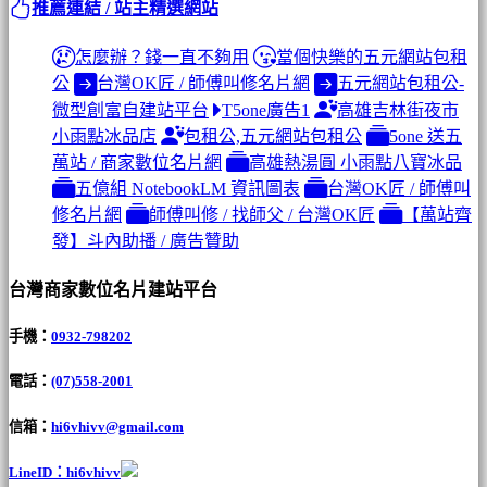
推薦連結 / 站主精選網站
怎麼辦？錢一直不夠用
當個快樂的五元網站包租
公
台灣OK匠 / 師傅叫修名片網
五元網站包租公-
微型創富自建站平台
T5one廣告1
高雄吉林街夜市
小雨點冰品店
包租公,五元網站包租公
5one 送五
萬站 / 商家數位名片網
高雄熱湯圓 小雨點八寶冰品
五億組 NotebookLM 資訊圖表
台灣OK匠 / 師傅叫
修名片網
師傅叫修 / 找師父 / 台灣OK匠
【萬站齊
發】斗內助播 / 廣告贊助
台灣商家數位名片建站平台
手機：
0932-798202
電話：
(07)558-2001
信箱：
hi6vhivv@gmail.com
LineID：hi6vhivv