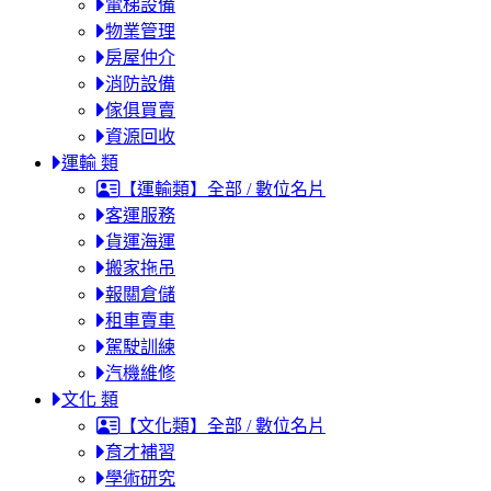
電梯設備
物業管理
房屋仲介
消防設備
傢俱買賣
資源回收
運輸 類
【運輸類】全部 / 數位名片
客運服務
貨運海運
搬家拖吊
報關倉儲
租車賣車
駕駛訓練
汽機維修
文化 類
【文化類】全部 / 數位名片
育才補習
學術研究