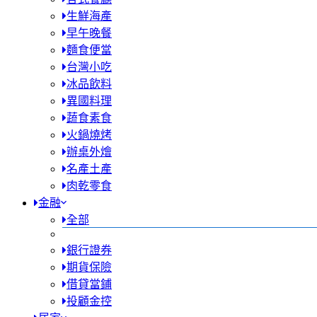
生鮮海產
早午晚餐
麵食便當
台灣小吃
冰品飲料
異國料理
蔬食素食
火鍋燒烤
辦桌外燴
名產土產
肉乾零食
金融
全部
銀行證券
期貨保險
借貸當鋪
投顧金控