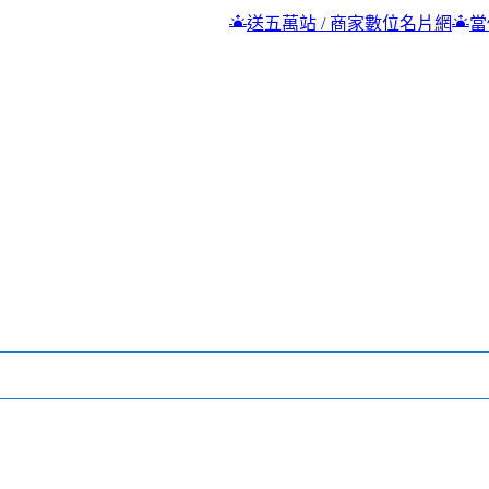
送五萬站 / 商家數位名片網
當個快樂的五元