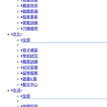
搬家拖吊
報關倉儲
租車賣車
駕駛訓練
汽機維修
文化
全部
育才補習
學術研究
職業訓練
幼兒安親
留學服務
圖書K書
藝文中心
生活
全部
旅館民宿