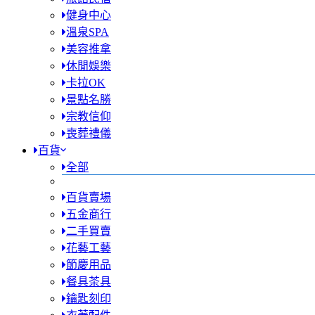
健身中心
溫泉SPA
美容推拿
休閒娛樂
卡拉OK
景點名勝
宗教信仰
喪葬禮儀
百貨
全部
百貨賣場
五金商行
二手買賣
花藝工藝
節慶用品
餐具茶具
鑰匙刻印