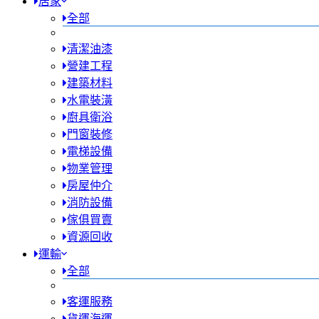
居家
全部
清潔油漆
營建工程
建築材料
水電裝潢
廚具衛浴
門窗裝修
電梯設備
物業管理
房屋仲介
消防設備
傢俱買賣
資源回收
運輸
全部
客運服務
貨運海運