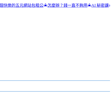
網站包租公
怎麼辦？錢一直不夠用
AI 秘密課
包租公,五元