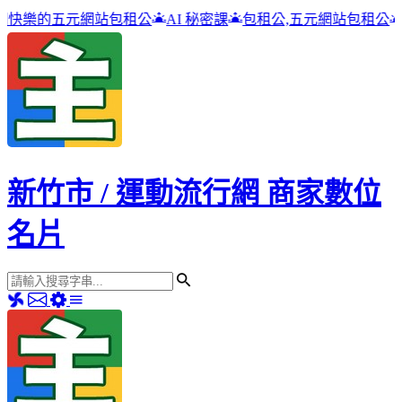
站包租公
AI 秘密課
包租公,五元網站包租公
高雄吉林街夜市
新竹市 / 運動流行網 商家數位
名片