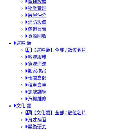
電梯設備
物業管理
房屋仲介
消防設備
傢俱買賣
資源回收
運輸 類
【運輸類】全部 / 數位名片
客運服務
貨運海運
搬家拖吊
報關倉儲
租車賣車
駕駛訓練
汽機維修
文化 類
【文化類】全部 / 數位名片
育才補習
學術研究