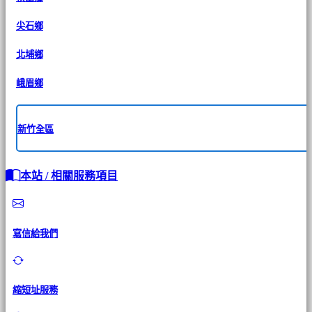
尖石鄉
北埔鄉
峨眉鄉
新竹全區
本站 / 相關服務項目
寫信給我們
縮短址服務