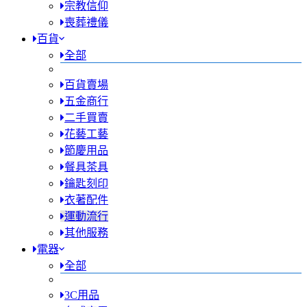
宗教信仰
喪葬禮儀
百貨
全部
百貨賣場
五金商行
二手買賣
花藝工藝
節慶用品
餐具茶具
鑰匙刻印
衣著配件
運動流行
其他服務
電器
全部
3C用品