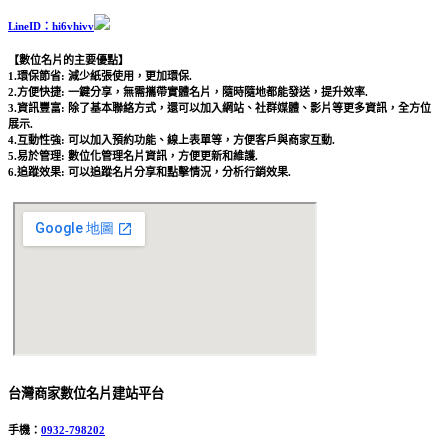
LineID：hi6vhivv
【數位名片的主要優點】
1.環保節省: 減少紙張使用，更加環保.
2.方便快捷: 一鍵分享，無需攜帶實體名片，隨時隨地都能發送，提升效率.
3.資訊豐富: 除了基本聯絡方式，還可以加入網站、社群媒體、影片等更多資訊，全方位
展示.
4.互動性強: 可以加入預約功能、線上表單等，方便客戶與商家互動.
5.易於管理: 數位化管理名片資訊，方便更新和維護.
6.追蹤效果: 可以追蹤名片分享和點擊情況，分析行銷效果.
台灣商家數位名片建站平台
手機：
0932-798202