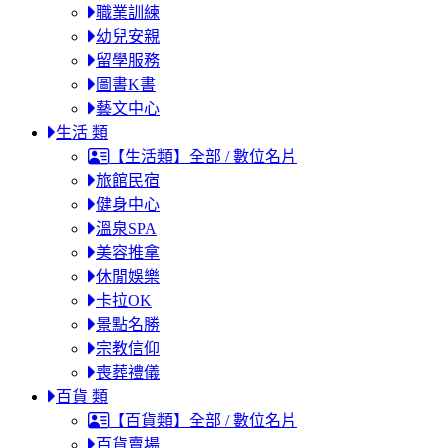
職業訓練
幼兒安親
留學服務
圖書K書
藝文中心
生活 類
【生活類】全部 / 數位名片
旅館民宿
健身中心
溫泉SPA
美容推拿
休閒娛樂
卡拉OK
景點名勝
宗教信仰
喪葬禮儀
百貨 類
【百貨類】全部 / 數位名片
百貨賣場