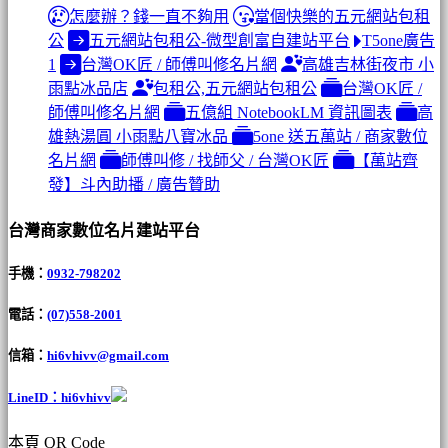
怎麼辦？錢一直不夠用
當個快樂的五元網站包租
公
五元網站包租公-微型創富自建站平台
T5one廣告
1
台灣OK匠 / 師傅叫修名片網
高雄吉林街夜市 小
雨點冰品店
包租公,五元網站包租公
台灣OK匠 /
師傅叫修名片網
五億組 NotebookLM 資訊圖表
高
雄熱湯圓 小雨點八寶冰品
5one 送五萬站 / 商家數位
名片網
師傅叫修 / 找師父 / 台灣OK匠
【萬站齊
發】斗內助播 / 廣告贊助
台灣商家數位名片建站平台
手機：
0932-798202
電話：
(07)558-2001
信箱：
hi6vhivv@gmail.com
LineID：hi6vhivv
本頁 QR Code