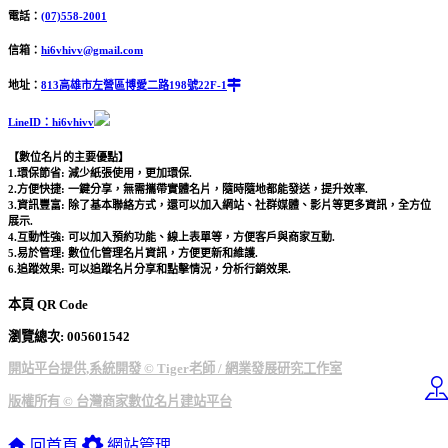
電話：
(07)558-2001
信箱：
hi6vhivv@gmail.com
地址：
813高雄市左營區博愛二路198號22F-1
LineID：hi6vhivv
【數位名片的主要優點】
1.環保節省: 減少紙張使用，更加環保.
2.方便快捷: 一鍵分享，無需攜帶實體名片，隨時隨地都能發送，提升效率.
3.資訊豐富: 除了基本聯絡方式，還可以加入網站、社群媒體、影片等更多資訊，全方位
展示.
4.互動性強: 可以加入預約功能、線上表單等，方便客戶與商家互動.
5.易於管理: 數位化管理名片資訊，方便更新和維護.
6.追蹤效果: 可以追蹤名片分享和點擊情況，分析行銷效果.
本頁 QR Code
瀏覽總次: 00
5601542
開站平台提供,系統開發 © Tiger老師 / 網業發展研究工作室
版權所有 © 台灣商家數位名片建站平台
回首頁
網站管理