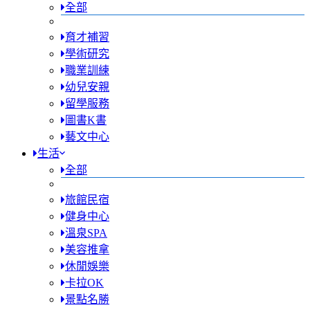
全部
育才補習
學術研究
職業訓練
幼兒安親
留學服務
圖書K書
藝文中心
生活
全部
旅館民宿
健身中心
溫泉SPA
美容推拿
休閒娛樂
卡拉OK
景點名勝