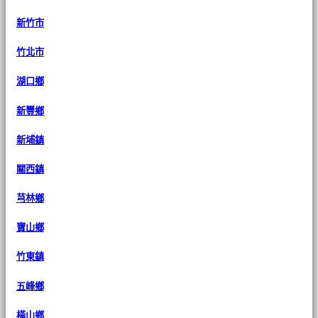
新竹市
竹北市
湖口鄉
新豐鄉
新埔鎮
關西鎮
芎林鄉
寶山鄉
竹東鎮
五峰鄉
橫山鄉