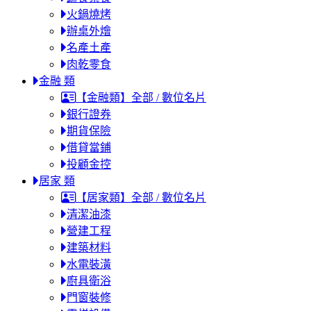
火鍋燒烤
辦桌外燴
名產土產
肉乾零食
金融 類
【金融類】全部 / 數位名片
銀行證券
期貨保險
借貸當鋪
投顧金控
居家 類
【居家類】全部 / 數位名片
清潔油漆
營建工程
建築材料
水電裝潢
廚具衛浴
門窗裝修