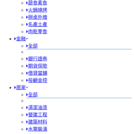
蔬食素食
火鍋燒烤
辦桌外燴
名產土產
肉乾零食
金融
全部
銀行證券
期貨保險
借貸當鋪
投顧金控
居家
全部
清潔油漆
營建工程
建築材料
水電裝潢