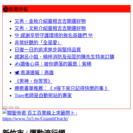
新聞快報
又秀、金枚介紹靈根吉吉開運好物
又秀、文彬介紹靈根吉吉開運好物
💚 感謝辛勞守護環境的無名英雄們 💚
非常好聽的「全是愛」
日復一日的追求進步與堅持品質
感謝呂小姐、楠梓消防及茄萣的陳先生特來訂購
✍️讀後心得｜被你遺落的篇章｜紫稀
🕊️ 表演速報｜高雄
《男神，你等等》
療癒書單推薦：《 #接下來只記得快樂的事 》
Tiger老師是自動架站的專家