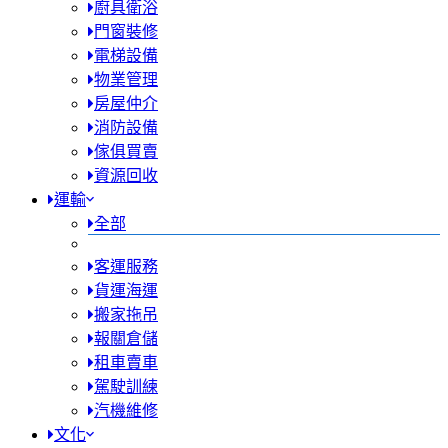
廚具衛浴
門窗裝修
電梯設備
物業管理
房屋仲介
消防設備
傢俱買賣
資源回收
運輸
全部
客運服務
貨運海運
搬家拖吊
報關倉儲
租車賣車
駕駛訓練
汽機維修
文化