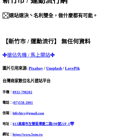
新竹市 / 運動流行網
速站速決丶名利雙全，做什麼都有可能。
【新竹市 / 運動流行】 無任何資料
搶佔先機 / 馬上開站
圖片引用來源
:
Pixabay
/
Unsplash
/
LovePik
台灣商家數位名片建站平台
手機：
0932-798202
電話：
(07)558-2001
信箱：
hi6vhivv@gmail.com
地址：
813高雄市左營區博愛二路198號22F-1
網址：
https://www.5one.tw