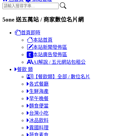
5one 送五萬站 / 商家數位名片網
首頁即時
本站首頁
本站新聞發佈區
本站廣告發佈區
AI解說 / 五元網站包租公
餐飲 類
【餐飲類】全部 / 數位名片
各式餐廳
生鮮海產
早午晚餐
麵食便當
台灣小吃
冰品飲料
異國料理
蔬食素食